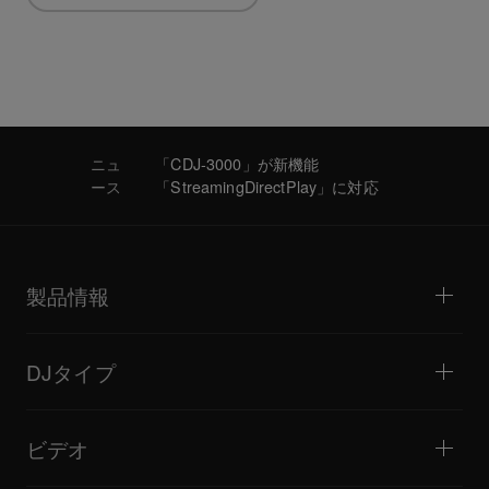
ニュ
「CDJ-3000」が新機能
ース
「StreamingDirectPlay」に対応
製品情報
DJプレーヤー / ターンテーブル
DJミキサー
DJタイプ
オールインワンDJシステム
DJコントローラー
ホーム / ベッドルーム
ソフトウェア / インターフェース
ライブストリーミング
DJサンプラー
ビデオ
ミニクラブ / バー・ラウンジ
DJエフェクター
ビッグクラブ / フェスティバル
音楽制作