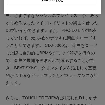
から直接Beatport Streamingが提供する最新の楽
曲、さまざまなジャンルのプレイリストや、あら
かじめ作成したマイプレイリストの楽曲を使った
DJプレイができます。また、PRO DJ LINK接続
していれば、最大4台のデッキに楽曲をロードす
ることができます。 CDJ-3000は、楽曲をロード
した際に自動的にBPMやグリッド解析を行うの
で、楽曲の展開を波形表示で確認することがで
き、BEAT SYNC、クオンタイズを活用して直観
的かつ正確なビートマッチとパフォーマンスが行
えます。
さらに、TOUCH PREVIEWに対応したDJミキサ
ー（DJM-A9 、DJM-V10、DJM-900NXS2）と