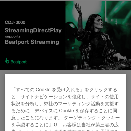
AlphaTheta株式会社は、フラッグシップマルチプ
「すべての Cookie を受け入れる」をクリックする
と、サイトナビゲーションを強化し、サイトの使用
レーヤー「
CDJ-3000
」のファームウェア 「ver.
状況を分析し、弊社のマーケティング活動を支援す
3.00」を2023年6月27日にリリースします。
るために、デバイスに Cookie を保存することに同
意したことになります。 ターゲティング・クッキー
を承認することにより、お客様は当社が第三者の広
新たに追加された「StreamingDirectPlay」機能に