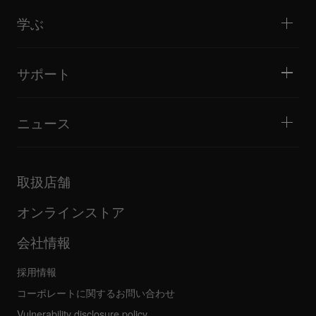
製品概要
イベント / モバイルDJ
ヘッドホン
チュートリアル
バトル / パフォーマンス
モニタースピーカー
学ぶ
ヒント・テクニック
音楽制作
ポータブルDJスピーカー
アーティストパフォーマンス
PAスピーカー
DJの始め方・クイックガイド
アーティストインタビュー
アクセサリー
DJスクール
カルチャー
サポート
Open format/Hip Hop DJにお勧めの製品
ドキュメンタリー
Bridge Blog Tips
イベント
AlphaTheta Help Center
Tribe XR DDJ-FLXシリーズ Webプレーヤー
すべてのビデオ
サポートゲートウェイを見る
ニュース
ファームウェア・ドライバのダウンロード
DJアプリケーション・OS対応情報
製品リリース
取扱説明書などのドキュメント
更新情報
AlphaTheta認証プログラム
企業情報
取扱店舗
FAQ
その他
コミュニティフォーラム
すべてのニュース
サービス、修理、保証
オンラインストア
会社情報
採用情報
コーポレートに関するお問い合わせ
Vulnerability disclosure policy