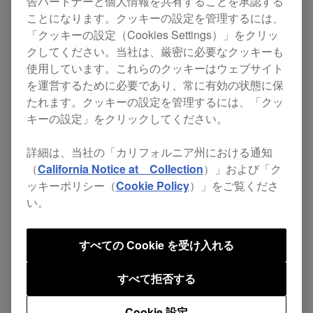
告パートナーと個人情報を共有することを承認する
より、Beatport Streaming上の最新の楽曲やプレ
ことになります。クッキーの設定を管理するには、
イリストにCDJ-3000からダイレクトにアクセス
「クッキーの設定（Cookies Settings）」をクリッ
クしてください。当社は、厳密に必要なクッキーも
し、DJプレイに使用することが可能になります。
使用しています。これらのクッキーはウェブサイト
また、「rekordbox CloudDirectPlay」とBeatport
を運営するために必要であり、常に有効の状態に保
Streaming の連携によって、DJのワークフローが
たれます。クッキーの設定を管理するには、「クッ
キーの設定」をクリックしてください。
よりシームレスになります。
詳細は、当社の「カリフォルニア州における通知
CDJ-3000からダイレクトに
（
California Notice at Collection
）」および「ク
ッキーポリシー（
Cookie Policy
）」をご覧くださ
Beatport Streamingの楽曲やプ
い。
レイリストにアクセス
すべての Cookie を受け入れる
すべて拒否する
Beatport StreamingのProfessionalプランまたは
Advancedプラン（※）に契約すると、CDJ-3000
Cookie 設定