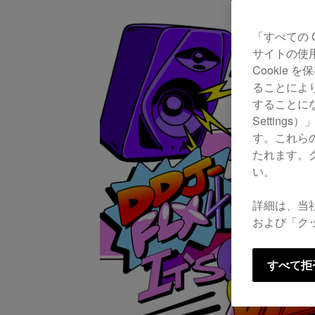
「すべての 
サイトの使
Cookie
ることによ
することにな
Settin
す。これら
たれます。
い。
詳細は、当
および「ク
すべて拒