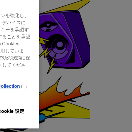
ョンを強化し、
、デバイスに
ッキーを承認す
することを承認
okies
使用していま
有効の状態に保
クしてくださ
ollection
）」
Cookie 設定