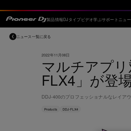
製品情報
DJタイプ
ビデオ
学ぶ
サポート
ニュー
ニュース一覧に戻る
2022年11月08日
マルチアプリ対
FLX4」が登
DDJ-400のプロフェッショナルなレイ
Products
DDJ-FLX4