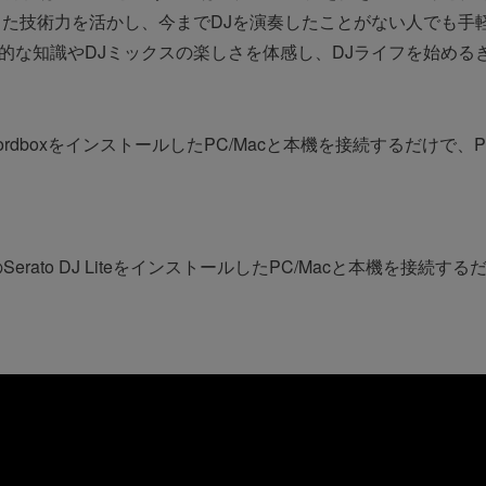
きた技術力を活かし、今までDJを演奏したことがない人でも手
の基礎的な知識やDJミックスの楽しさを体感し、DJライフを始め
ekordboxをインストールしたPC/Macと本機を接続するだけで
新版のSerato DJ LiteをインストールしたPC/Macと本機を接