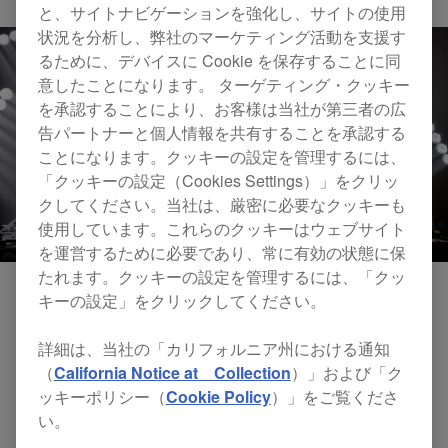
と、サイトナビゲーションを強化し、サイトの使用
状況を分析し、弊社のマーケティング活動を支援す
るために、デバイスに Cookie を保存することに同
意したことになります。 ターゲティング・クッキー
を承認することにより、お客様は当社が第三者の広
告パートナーと個人情報を共有することを承認する
ことになります。クッキーの設定を管理するには、
「クッキーの設定（Cookies Settings）」をクリッ
クしてください。当社は、厳密に必要なクッキーも
使用しています。これらのクッキーはウェブサイト
を運営するために必要であり、常に有効の状態に保
たれます。クッキーの設定を管理するには、「クッ
キーの設定」をクリックしてください。
ミックスマスターとして知られているDJ、
Dirty
詳細は、当社の「カリフォルニア州における通知
Secretz
の
DJS-1000
のパフォーマンスパッドを駆
（
California Notice at Collection
）」および「ク
使した演奏をご覧ください。スムースなアカペラ
ッキーポリシー（
Cookie Policy
）」をご覧くださ
トラックの5分間のデモ、そして、
DJ
サンプラー
い。