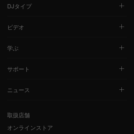
DJミキサー
DJタイプ
オールインワンDJシステム
DJコントローラー
ホーム / ベッドルーム
ソフトウェア / インターフェース
ライブストリーミング
DJサンプラー
ビデオ
ミニクラブ / バー・ラウンジ
DJエフェクター
ビッグクラブ / フェスティバル
音楽制作
製品概要
イベント / モバイルDJ
ヘッドホン
チュートリアル
バトル / パフォーマンス
モニタースピーカー
学ぶ
ヒント・テクニック
音楽制作
ポータブルDJスピーカー
アーティストパフォーマンス
PAスピーカー
DJの始め方・クイックガイド
アーティストインタビュー
アクセサリー
DJスクール
カルチャー
サポート
Open format/Hip Hop DJにお勧めの製品
ドキュメンタリー
Bridge Blog Tips
イベント
AlphaTheta Help Center
Tribe XR DDJ-FLXシリーズ Webプレーヤー
すべてのビデオ
サポートゲートウェイを見る
ニュース
ファームウェア・ドライバのダウンロード
DJアプリケーション・OS対応情報
製品リリース
取扱説明書などのドキュメント
更新情報
AlphaTheta認証プログラム
企業情報
取扱店舗
FAQ
その他
コミュニティフォーラム
すべてのニュース
サービス、修理、保証
オンラインストア