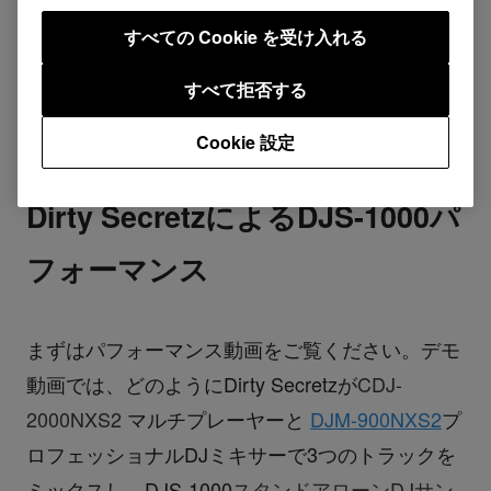
を巧みに駆使したビートメーキングは見逃せませ
すべての Cookie を受け入れる
ん！
すべて拒否する
Cookie 設定
Play
Dirty Secretz
によるDJS-1000パ
フォーマンス
まずはパフォーマンス動画をご覧ください。デモ
動画では、どのようにDirty Secretzが
CDJ-
2000NXS2
マルチプレーヤーと
DJM-900NXS2
プ
ロフェッショナルDJミキサーで3つのトラックを
ミックスし、DJS-1000
スタンドアローンDJサン