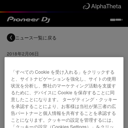
ニュース一覧に戻る
2018年2月06日
DJM-450 ファームウェ
ア更新 (Ver.1.04)
「すべての Cookie を受け入れる」をクリックする
と、サイトナビゲーションを強化し、サイトの使用
状況を分析し、弊社のマーケティング活動を支援す
るために、デバイスに Cookie を保存することに同
Updates
DJM-450
意したことになります。 ターゲティング・クッキー
を承認することにより、お客様は当社が第三者の広
告パートナーと個人情報を共有することを承認する
改善
ことになります。クッキーの設定を管理するには、
MIC LEVELツマミのボリュームカーブ
「クッキーの設定（Cookies Settings）」をクリッ