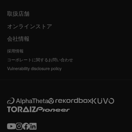
製品リリース
取扱説明書などのドキュメント
更新情報
AlphaTheta認証プログラム
企業情報
取扱店舗
FAQ
その他
コミュニティフォーラム
すべてのニュース
サービス、修理、保証
オンラインストア
会社情報
採用情報
コーポレートに関するお問い合わせ
Vulnerability disclosure policy