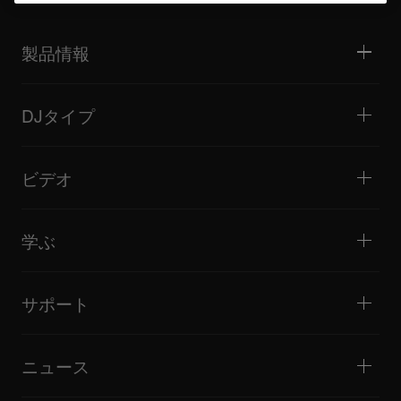
製品情報
DJプレーヤー / ターンテーブル
DJミキサー
DJタイプ
オールインワンDJシステム
DJコントローラー
ホーム / ベッドルーム
ソフトウェア / インターフェース
ライブストリーミング
DJサンプラー
ビデオ
ミニクラブ / バー・ラウンジ
DJエフェクター
ビッグクラブ / フェスティバル
音楽制作
製品概要
イベント / モバイルDJ
ヘッドホン
チュートリアル
バトル / パフォーマンス
モニタースピーカー
学ぶ
ヒント・テクニック
音楽制作
ポータブルDJスピーカー
アーティストパフォーマンス
PAスピーカー
DJの始め方・クイックガイド
アーティストインタビュー
アクセサリー
DJスクール
カルチャー
サポート
Open format/Hip Hop DJにお勧めの製品
ドキュメンタリー
Bridge Blog Tips
イベント
AlphaTheta Help Center
Tribe XR DDJ-FLXシリーズ Webプレーヤー
すべてのビデオ
サポートゲートウェイを見る
ニュース
ファームウェア・ドライバのダウンロード
DJアプリケーション・OS対応情報