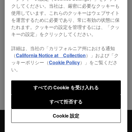
クしてください。当社は、厳密に必要なクッキーも
を改善。
使用しています。これらのクッキーはウェブサイト
を運営するために必要であり、常に有効の状態に保
たれます。クッキーの設定を管理するには、「クッ
キーの設定」をクリックしてください。
詳細は、当社の「カリフォルニア州における通知
シェアする
（
California Notice at Collection
）」および「ク
ッキーポリシー（
Cookie Policy
）」をご覧くださ
い。
ニュース一覧に戻る
すべての Cookie を受け入れる
すべて拒否する
Cookie 設定
ニュース
DJM-450 ファームウェア更新 (Ver.1.04)