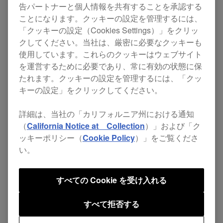
Updates
TORAIZ SP-16
告パートナーと個人情報を共有することを承認する
ことになります。クッキーの設定を管理するには、
「クッキーの設定（Cookies Settings）」をクリッ
本ファームウェアアップデートは、2017年春に
クしてください。当社は、厳密に必要なクッキーも
使用しています。これらのクッキーはウェブサイト
Live Sampling機能の追加を予定しておりました
を運営するために必要であり、常に有効の状態に保
が、本機材を使用しているユーザー様からのご意
たれます。クッキーの設定を管理するには、「クッ
見を調査し、製品の性能向上を検討した結果、リ
キーの設定」をクリックしてください。
リース日程および内容の変更をさせていただくこ
詳細は、当社の「カリフォルニア州における通知
とになりました。ファームフェアリリース日程は
（
California Notice at Collection
）」および「ク
年末を予定しております。
ッキーポリシー（
Cookie Policy
）」をご覧くださ
い。
本ファームウェアアップデートをお待ちのお客様
すべての Cookie を受け入れる
には、日程の変更が発生しますことを深くお詫び
申し上げると共に、何卒ご理解いただけますよう
すべて拒否する
お願い申し上げます。