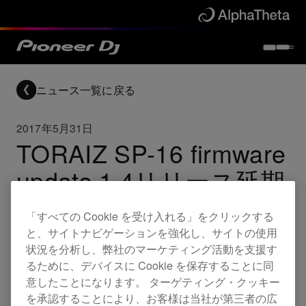
ニュース一覧に戻る
2017年5月31日
TORAIZ SP-16 firmware
update 1.4リリース延期
のお知らせ
「すべての Cookie を受け入れる」をクリックする
と、サイトナビゲーションを強化し、サイトの使用
As you may know, we planned to release a firmware
状況を分析し、弊社のマーケティング活動を支援す
update this spring to add live sampling to the TORAIZ
るために、デバイスに Cookie を保存することに同
SP-16.
意したことになります。 ターゲティング・クッキー
を承認することにより、お客様は当社が第三者の広