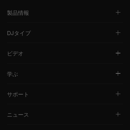
製品情報
DJプレーヤー / ターンテーブル
DJミキサー
DJタイプ
オールインワンDJシステム
DJコントローラー
ホーム / ベッドルーム
ソフトウェア / インターフェース
ライブストリーミング
DJサンプラー
ビデオ
ミニクラブ / バー・ラウンジ
DJエフェクター
ビッグクラブ / フェスティバル
音楽制作
製品概要
イベント / モバイルDJ
ヘッドホン
チュートリアル
バトル / パフォーマンス
モニタースピーカー
学ぶ
ヒント・テクニック
音楽制作
ポータブルDJスピーカー
アーティストパフォーマンス
PAスピーカー
DJの始め方・クイックガイド
アーティストインタビュー
アクセサリー
DJスクール
カルチャー
サポート
Open format/Hip Hop DJにお勧めの製品
ドキュメンタリー
Bridge Blog Tips
イベント
AlphaTheta Help Center
Tribe XR DDJ-FLXシリーズ Webプレーヤー
すべてのビデオ
サポートゲートウェイを見る
ニュース
ファームウェア・ドライバのダウンロード
DJアプリケーション・OS対応情報
製品リリース
取扱説明書などのドキュメント