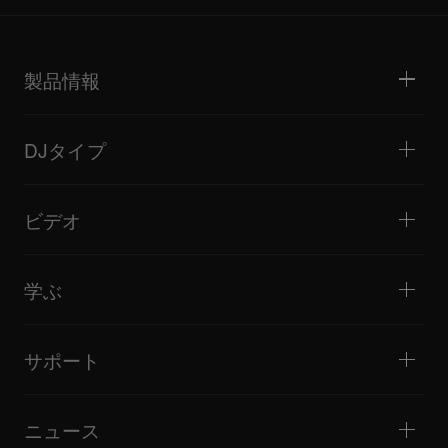
製品情報
DJプレーヤー / ターンテーブル
DJミキサー
DJタイプ
オールインワンDJシステム
DJコントローラー
ホーム / ベッドルーム
ソフトウェア / インターフェース
ライブストリーミング
DJサンプラー
ビデオ
ミニクラブ / バー・ラウンジ
DJエフェクター
ビッグクラブ / フェスティバル
音楽制作
製品概要
イベント / モバイルDJ
ヘッドホン
チュートリアル
バトル / パフォーマンス
モニタースピーカー
学ぶ
ヒント・テクニック
音楽制作
ポータブルDJスピーカー
アーティストパフォーマンス
PAスピーカー
DJの始め方・クイックガイド
アーティストインタビュー
アクセサリー
DJスクール
カルチャー
サポート
Open format/Hip Hop DJにお勧めの製品
ドキュメンタリー
Bridge Blog Tips
イベント
AlphaTheta Help Center
Tribe XR DDJ-FLXシリーズ Webプレーヤー
すべてのビデオ
サポートゲートウェイを見る
ニュース
ファームウェア・ドライバのダウンロード