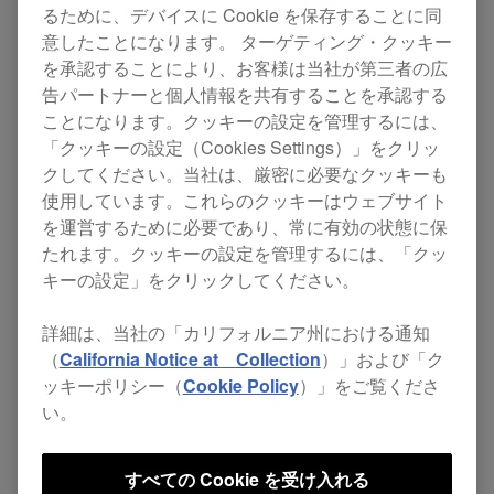
るために、デバイスに Cookie を保存することに同
になりました。
意したことになります。 ターゲティング・クッキー
トラックのコピー・ペーストが可能に
を承認することにより、お客様は当社が第三者の広
告パートナーと個人情報を共有することを承認する
なりました。
ことになります。クッキーの設定を管理するには、
トラックの入れ替えが可能になりまし
「クッキーの設定（Cookies Settings）」をクリッ
た。
クしてください。当社は、厳密に必要なクッキーも
使用しています。これらのクッキーはウェブサイト
シーケンスのダイナミックレコーディ
を運営するために必要であり、常に有効の状態に保
ングに対しUNDO機能を追加しまし
たれます。クッキーの設定を管理するには、「クッ
た。
キーの設定」をクリックしてください。
各トラックのトリガーを一括消去する
詳細は、当社の「カリフォルニア州における通知
機能を追加しました。
（
California Notice at Collection
）」および「ク
改善
ッキーポリシー（
Cookie Policy
）」をご覧くださ
い。
使用できるサンプル音源の長さの制限
を64秒に拡大しました。
すべての Cookie を受け入れる
各種ノブを回したときの速度に応じた