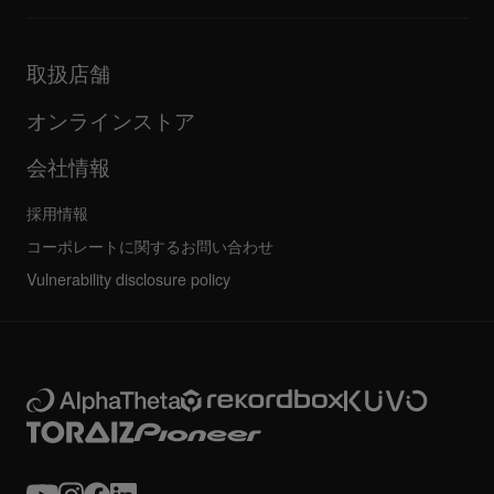
DJアプリケーション・OS対応情報
製品リリース
取扱説明書などのドキュメント
更新情報
AlphaTheta認証プログラム
企業情報
取扱店舗
FAQ
その他
コミュニティフォーラム
すべてのニュース
サービス、修理、保証
オンラインストア
会社情報
採用情報
コーポレートに関するお問い合わせ
Vulnerability disclosure policy