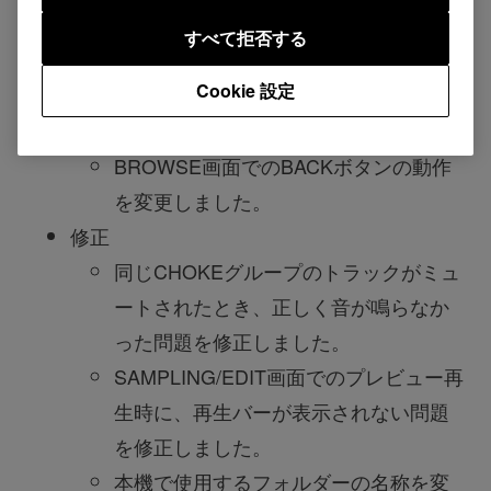
変化量が反映されるようになりまし
すべて拒否する
た。
Cookie 設定
Dave Smith Filterの設定がシーンごとに
できるようになりました。
BROWSE画面でのBACKボタンの動作
を変更しました。
修正
同じCHOKEグループのトラックがミュ
ートされたとき、正しく音が鳴らなか
った問題を修正しました。
SAMPLING/EDIT画面でのプレビュー再
生時に、再生バーが表示されない問題
を修正しました。
本機で使用するフォルダーの名称を変