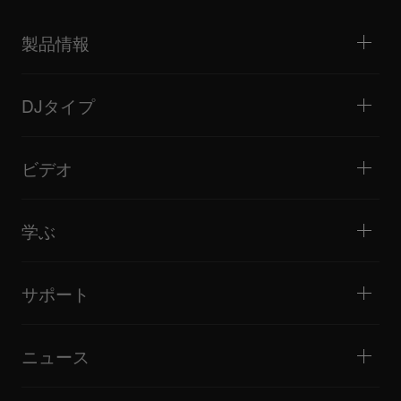
製品情報
DJプレーヤー / ターンテーブル
DJミキサー
DJタイプ
オールインワンDJシステム
DJコントローラー
ホーム / ベッドルーム
ソフトウェア / インターフェース
ライブストリーミング
DJサンプラー
ビデオ
ミニクラブ / バー・ラウンジ
DJエフェクター
ビッグクラブ / フェスティバル
音楽制作
製品概要
イベント / モバイルDJ
ヘッドホン
チュートリアル
バトル / パフォーマンス
モニタースピーカー
学ぶ
ヒント・テクニック
音楽制作
ポータブルDJスピーカー
アーティストパフォーマンス
PAスピーカー
DJの始め方・クイックガイド
アーティストインタビュー
アクセサリー
DJスクール
カルチャー
サポート
Open format/Hip Hop DJにお勧めの製品
ドキュメンタリー
Bridge Blog Tips
イベント
AlphaTheta Help Center
Tribe XR DDJ-FLXシリーズ Webプレーヤー
すべてのビデオ
サポートゲートウェイを見る
ニュース
ファームウェア・ドライバのダウンロード
DJアプリケーション・OS対応情報
製品リリース
取扱説明書などのドキュメント