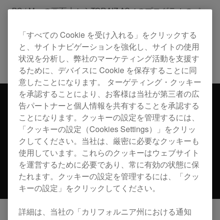
PC / Macの画面上からTORAIZ AS-1のプログラムのパ
ラメーターエディットや管理、シーケンスパターンの
作成ができます。
「すべての Cookie を受け入れる」をクリックする
と、サイトナビゲーションを強化し、サイトの使用
状況を分析し、弊社のマーケティング活動を支援す
Updates
TORAIZ AS-1
るために、デバイスに Cookie を保存することに同
意したことになります。 ターゲティング・クッキー
を承認することにより、お客様は当社が第三者の広
告パートナーと個人情報を共有することを承認する
ことになります。クッキーの設定を管理するには、
「クッキーの設定（Cookies Settings）」をクリッ
クしてください。当社は、厳密に必要なクッキーも
使用しています。これらのクッキーはウェブサイト
を運営するために必要であり、常に有効の状態に保
たれます。クッキーの設定を管理するには、「クッ
キーの設定」をクリックしてください。
詳細は、当社の「カリフォルニア州における通知