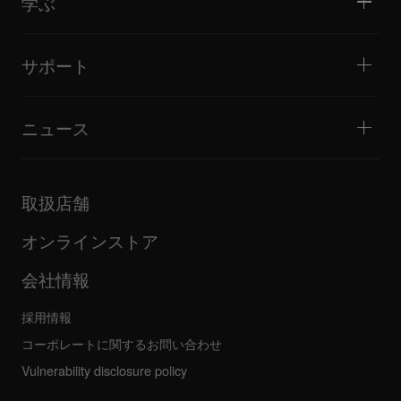
学ぶ
ヒント・テクニック
音楽制作
ポータブルDJスピーカー
アーティストパフォーマンス
PAスピーカー
DJの始め方・クイックガイド
アーティストインタビュー
アクセサリー
DJスクール
カルチャー
サポート
Open format/Hip Hop DJにお勧めの製品
ドキュメンタリー
Bridge Blog Tips
イベント
AlphaTheta Help Center
Tribe XR DDJ-FLXシリーズ Webプレーヤー
すべてのビデオ
サポートゲートウェイを見る
ニュース
ファームウェア・ドライバのダウンロード
DJアプリケーション・OS対応情報
製品リリース
取扱説明書などのドキュメント
更新情報
AlphaTheta認証プログラム
企業情報
取扱店舗
FAQ
その他
コミュニティフォーラム
すべてのニュース
サービス、修理、保証
オンラインストア
会社情報
採用情報
コーポレートに関するお問い合わせ
Vulnerability disclosure policy