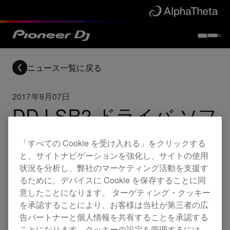
ニュース一覧に戻る
2017年9月07日
DDJ-SR2 ドライバ ソフ
トウェアリリース
「すべての Cookie を受け入れる」をクリックする
と、サイトナビゲーションを強化し、サイトの使用
状況を分析し、弊社のマーケティング活動を支援す
Updates
DDJ-SR2
るために、デバイスに Cookie を保存することに同
意したことになります。 ターゲティング・クッキー
を承認することにより、お客様は当社が第三者の広
ドライバソフトウェア
告パートナーと個人情報を共有することを承認する
ことになります。クッキーの設定を管理するには、