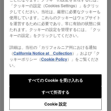
Windows 用(Ver.1.000)
「クッキーの設定（Cookies Settings）」をクリッ
クしてください。当社は、厳密に必要なクッキーも
Mac Sierra / El Capitan 用 (Ver.2.0.0)
使用しています。これらのクッキーはウェブサイト
Mac Yosemite 用(Ver.1.0.0)
を運営するために必要であり、常に有効の状態に保
たれます。クッキーの設定を管理するには、「クッ
キーの設定」をクリックしてください。
DDJ-SR2
用ドライバソフトウェアの初版を掲載し
ました。
詳細は、当社の「カリフォルニア州における通知
（
California Notice at Collection
）」および「ク
ッキーポリシー（
Cookie Policy
）」をご覧くださ
い。
すべての Cookie を受け入れる
シェアする
すべて拒否する
ニュース一覧に戻る
Cookie 設定