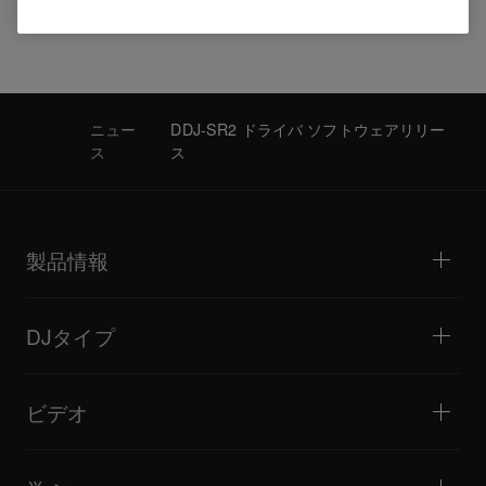
ニュー
DDJ-SR2 ドライバ ソフトウェアリリー
ス
ス
製品情報
DJプレーヤー / ターンテーブル
DJミキサー
DJタイプ
オールインワンDJシステム
DJコントローラー
ホーム / ベッドルーム
ソフトウェア / インターフェース
ライブストリーミング
DJサンプラー
ビデオ
ミニクラブ / バー・ラウンジ
DJエフェクター
ビッグクラブ / フェスティバル
音楽制作
製品概要
イベント / モバイルDJ
ヘッドホン
チュートリアル
バトル / パフォーマンス
モニタースピーカー