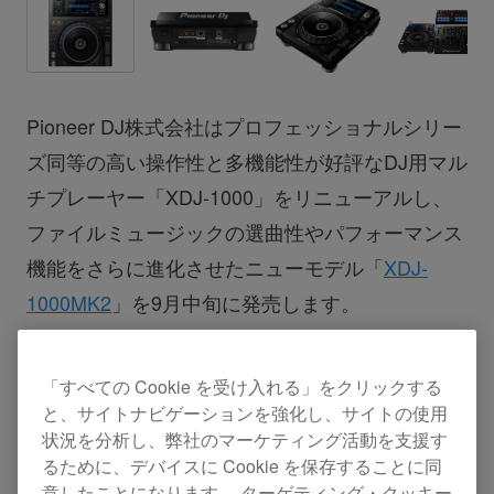
Pioneer DJ株式会社はプロフェッショナルシリー
ズ同等の高い操作性と多機能性が好評なDJ用マル
チプレーヤー「XDJ-1000」をリニューアルし、
ファイルミュージックの選曲性やパフォーマンス
機能をさらに進化させたニューモデル「
XDJ-
1000MK2
」を9月中旬に発売します。
本機は、多くのクラブに常設機材として導入され
始めているプロDJ/クラブ向けマルチプレーヤー
「すべての Cookie を受け入れる」をクリックする
「CDJ-2000NXS2」(2016年2月発売)と同様に
と、サイトナビゲーションを強化し、サイトの使用
状況を分析し、弊社のマーケティング活動を支援す
FLAC/Apple Losslessの再生に対応したほか、楽
るために、デバイスに Cookie を保存することに同
曲管理アプリケーション「
rekordbox™
」で管理
意したことになります。 ターゲティング・クッキー