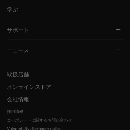
製品概要
イベント / モバイルDJ
ヘッドホン
チュートリアル
バトル / パフォーマンス
モニタースピーカー
学ぶ
ヒント・テクニック
音楽制作
ポータブルDJスピーカー
アーティストパフォーマンス
PAスピーカー
DJの始め方・クイックガイド
アーティストインタビュー
アクセサリー
DJスクール
カルチャー
サポート
Open format/Hip Hop DJにお勧めの製品
ドキュメンタリー
Bridge Blog Tips
イベント
AlphaTheta Help Center
Tribe XR DDJ-FLXシリーズ Webプレーヤー
すべてのビデオ
サポートゲートウェイを見る
ニュース
ファームウェア・ドライバのダウンロード
DJアプリケーション・OS対応情報
製品リリース
取扱説明書などのドキュメント
更新情報
AlphaTheta認証プログラム
企業情報
取扱店舗
FAQ
その他
コミュニティフォーラム
すべてのニュース
サービス、修理、保証
オンラインストア
会社情報
採用情報
コーポレートに関するお問い合わせ
Vulnerability disclosure policy