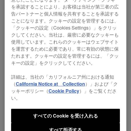
している楽曲を素早く探し出せる「TRACK
を承認することにより、お客様は当社が第三者の広
告パートナーと個人情報を共有することを承認する
FILTER」や「MATCHING」などの選曲機能を新
ことになります。クッキーの設定を管理するには、
たに搭載しています。
「クッキーの設定（Cookies Settings）」をクリッ
また、楽曲の任意の位置から瞬時に再生できる
クしてください。当社は、厳密に必要なクッキーも
使用しています。これらのクッキーはウェブサイト
「HOT CUE」が最大8箇所まで使用可能になった
を運営するために必要であり、常に有効の状態に保
ほか、当社製「
DDJ-SP1
」を接続すれば、大型パ
たれます。クッキーの設定を管理するには、「クッ
ッドを使って本機のパフォーマンス機能を操作で
キーの設定」をクリックしてください。
きるなど、多彩なパフォーマンスを行えます。
詳細は、当社の「カリフォルニア州における通知
（
California Notice at Collection
）」および「ク
商品の詳細は
こちら
をご覧ください。
ッキーポリシー（
Cookie Policy
）」をご覧くださ
い。
主な特長
すべての Cookie を受け入れる
すべて拒否する