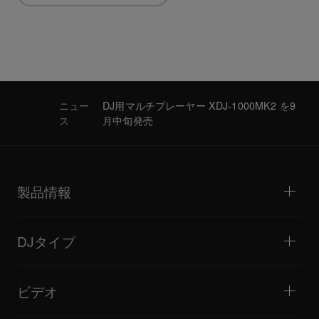
ニュー
DJ用マルチプレーヤー XDJ-1000MK2 を9
ス
月中旬発売
製品情報
DJプレーヤー / ターンテーブル
DJミキサー
DJタイプ
オールインワンDJシステム
DJコントローラー
ホーム / ベッドルーム
ソフトウェア / インターフェース
ライブストリーミング
DJサンプラー
ビデオ
ミニクラブ / バー・ラウンジ
DJエフェクター
ビッグクラブ / フェスティバル
音楽制作