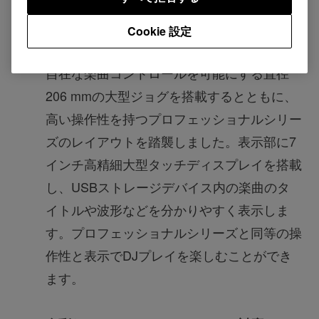
プロフェッショナルシリーズの高い操作性
と、楽曲のタイトルや波形を瞬時に把握でき
Cookie 設定
る表示部を踏襲
自在な楽曲コントロールを可能にする直径
206 mmの大型ジョグを搭載するとともに、
高い操作性を持つプロフェッショナルシリー
ズのレイアウトを踏襲しました。表示部に7
インチ高精細大型タッチディスプレイを搭載
し、USBストレージデバイス内の楽曲のタ
イトルや波形などを分かりやすく表示しま
す。プロフェッショナルシリーズと同等の操
作性と表示でDJプレイを楽しむことができ
ます。