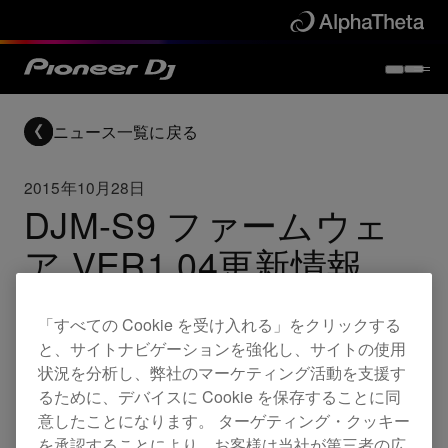
ニュース一覧に戻る
2015年10月28日
DJM-S9 ファームウェ
ア VER1.04更新情報
「すべての Cookie を受け入れる」をクリックする
Updates
DJM-S9
と、サイトナビゲーションを強化し、サイトの使用
状況を分析し、弊社のマーケティング活動を支援す
るために、デバイスに Cookie を保存することに同
変更
意したことになります。 ターゲティング・クッキー
を承認することにより、お客様は当社が第三者の広