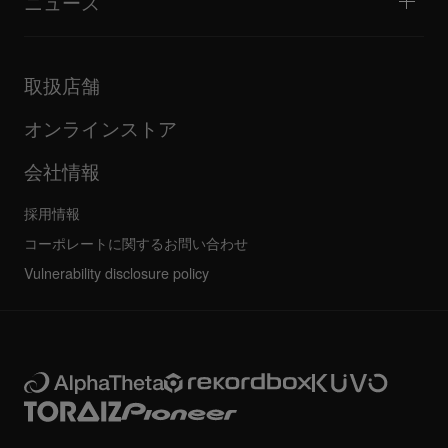
ニュース
ファームウェア・ドライバのダウンロード
DJアプリケーション・OS対応情報
製品リリース
取扱説明書などのドキュメント
更新情報
AlphaTheta認証プログラム
企業情報
取扱店舗
FAQ
その他
コミュニティフォーラム
すべてのニュース
サービス、修理、保証
オンラインストア
会社情報
採用情報
コーポレートに関するお問い合わせ
Vulnerability disclosure policy