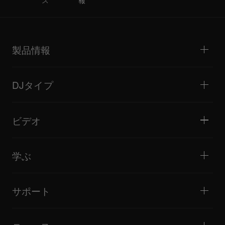
製品情報
DJプレーヤー / ターンテーブル
DJミキサー
DJタイプ
オールインワンDJシステム
DJコントローラー
ホーム / ベッドルーム
ソフトウェア / インターフェース
ライブストリーミング
DJサンプラー
ビデオ
ミニクラブ / バー・ラウンジ
DJエフェクター
ビッグクラブ / フェスティバル
音楽制作
製品概要
イベント / モバイルDJ
ヘッドホン
チュートリアル
バトル / パフォーマンス
モニタースピーカー
学ぶ
ヒント・テクニック
音楽制作
ポータブルDJスピーカー
アーティストパフォーマンス
PAスピーカー
DJの始め方・クイックガイド
アーティストインタビュー
アクセサリー
DJスクール
カルチャー
サポート
Open format/Hip Hop DJにお勧めの製品
ドキュメンタリー
Bridge Blog Tips
イベント
AlphaTheta Help Center
Tribe XR DDJ-FLXシリーズ Webプレーヤー
すべてのビデオ
サポートゲートウェイを見る