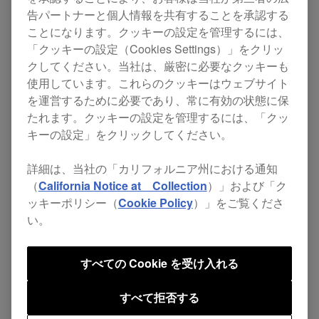
告パートナーと個人情報を共有することを承認する
CLIPインジケータが点灯しない不具合を修
ことになります。クッキーの設定を管理するには、
正。
「クッキーの設定（Cookies Settings）」をクリッ
ビートエフェクトでFADER SYNTHを選択し
クしてください。当社は、厳密に必要なクッキーも
使用しています。これらのクッキーはウェブサイト
たときにAUXの音声が出なくなる不具合を修
を運営するために必要であり、常に有効の状態に保
正。
たれます。クッキーの設定を管理するには、「クッ
設定ユーティリティー"FILTER"のエフェクト
キーの設定」をクリックしてください。
を他のエフェクトから"NOISE"に変更した場
詳細は、当社の「カリフォルニア州における通知
合"NOISE"エフェクトがかからない不具合を
（
California Notice at Collection
）」および「ク
修正。
ッキーポリシー（
Cookie Policy
）」をご覧くださ
い。
すべての Cookie を受け入れる
DJM-S9 ドライバ WINDOWS用VER1.00 / MAC用
すべて拒否する
VER1.0.1リリース