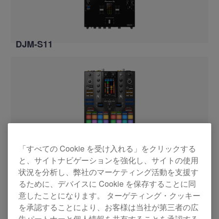
DJM-S11
「すべての Cookie を受け入れる」をクリックする
と、サイトナビゲーションを強化し、サイトの使用
DJM-S11-SE
状況を分析し、弊社のマーケティング活動を支援す
るために、デバイスに Cookie を保存することに同
意したことになります。 ターゲティング・クッキー
を承認することにより、お客様は当社が第三者の広
告パートナーと個人情報を共有することを承認する