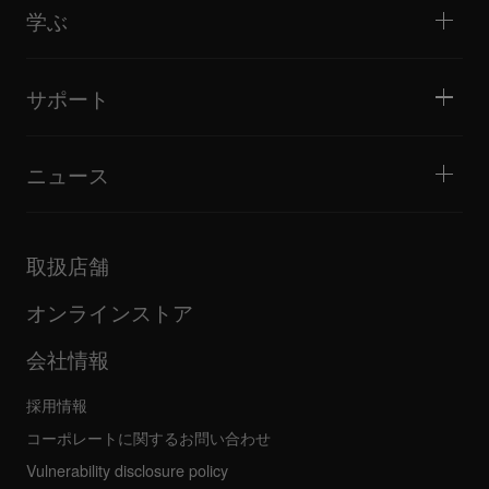
チュートリアル
バトル / パフォーマンス
モニタースピーカー
学ぶ
ヒント・テクニック
音楽制作
ポータブルDJスピーカー
アーティストパフォーマンス
PAスピーカー
DJの始め方・クイックガイド
アーティストインタビュー
アクセサリー
DJスクール
カルチャー
サポート
Open format/Hip Hop DJにお勧めの製品
ドキュメンタリー
Bridge Blog Tips
イベント
AlphaTheta Help Center
Tribe XR DDJ-FLXシリーズ Webプレーヤー
すべてのビデオ
サポートゲートウェイを見る
ニュース
ファームウェア・ドライバのダウンロード
DJアプリケーション・OS対応情報
製品リリース
取扱説明書などのドキュメント
更新情報
AlphaTheta認証プログラム
企業情報
取扱店舗
FAQ
その他
コミュニティフォーラム
すべてのニュース
サービス、修理、保証
オンラインストア
会社情報
採用情報
コーポレートに関するお問い合わせ
Vulnerability disclosure policy