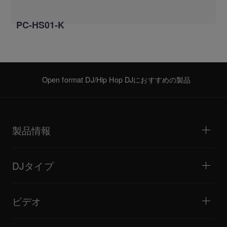
PC-HS01-K
Open format DJ/Hip Hop DJにおすすめの製品
製品情報
DJプレーヤー / ターンテーブル
DJミキサー
DJタイプ
オールインワンDJシステム
DJコントローラー
ホーム / ベッドルーム
ソフトウェア / インターフェース
ライブストリーミング
DJサンプラー
ビデオ
ミニクラブ / バー・ラウンジ
DJエフェクター
ビッグクラブ / フェスティバル
音楽制作
製品概要
イベント / モバイルDJ
ヘッドホン