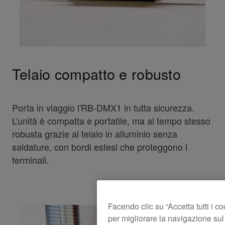
Telaio compatto e robusto
Porta in viaggio l'RB-DMX1 in tutta sicurezza.
L’unità è compatta e portatile, ma al tempo stesso
robusta grazie al telaio in alluminio senza
saldature, con bordi estesi che proteggono i
terminali.
Facendo clic su “Accetta tutti i c
per migliorare la navigazione sul s