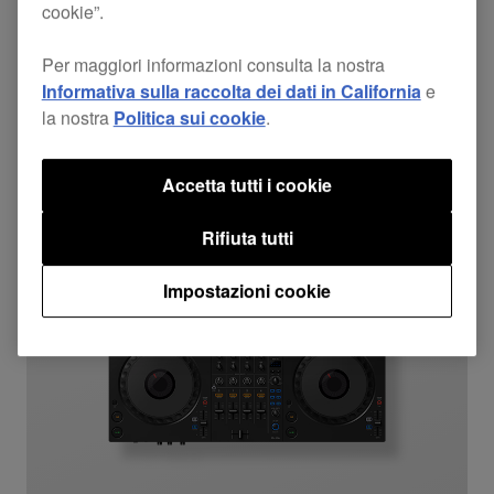
DDJ-FLX2
cookie”.
$189
Per maggiori informazioni consulta la nostra
rekordbox
serato
djay
2ch
1 USB-C
Informativa sulla raccolta dei dati in California
e
la nostra
Politica sui cookie
.
Accetta tutti i cookie
Rifiuta tutti
Impostazioni cookie