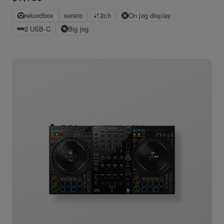
rekordbox
serato
2ch
On jog display
2 USB-C
Big jog