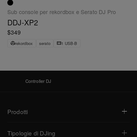
Sub console per rekordbox e Serato DJ Pro
DDJ-XP2
$349
rekordbox
serato
1 USB-B
Controller DJ
Prodotti
Lettori DJ e giradischi
Mixer DJ
Tipologie di DJing
Consolle per DJ All-In-One