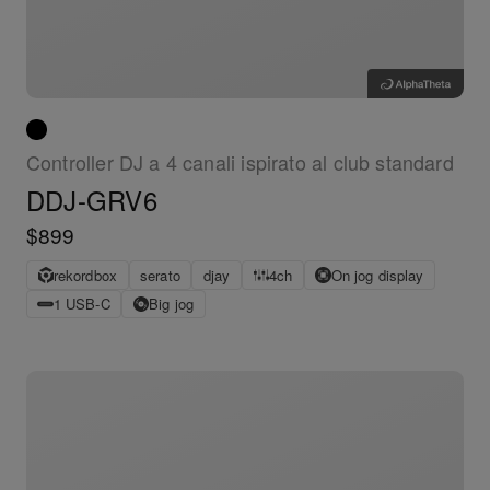
Controller DJ a 4 canali ispirato al club standard
DDJ-GRV6
$899
rekordbox
serato
djay
4ch
On jog display
1 USB-C
Big jog