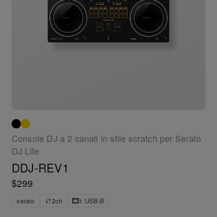
Console DJ a 2 canali in stile scratch per Serato
DJ Lite
DDJ-REV1
$299
serato
2ch
1 USB-B