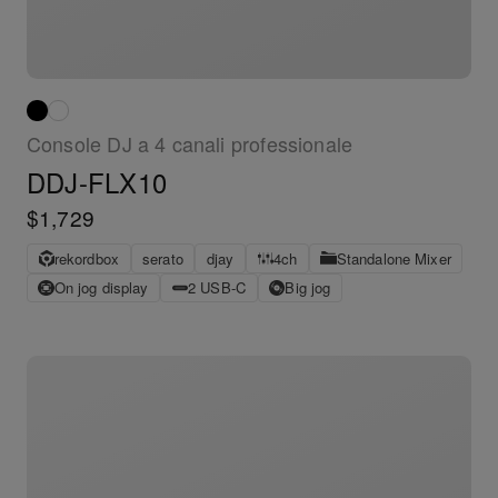
Console DJ a 4 canali professionale
DDJ-FLX10
$1,729
rekordbox
serato
djay
4ch
Standalone Mixer
On jog display
2 USB-C
Big jog