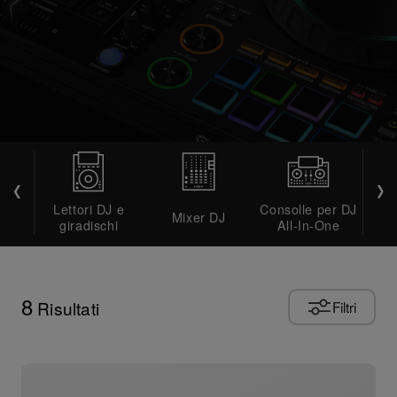
Lettori DJ e
Consolle per DJ
Mixer DJ
Con
giradischi
All-In-One
8
Risultati
Filtri