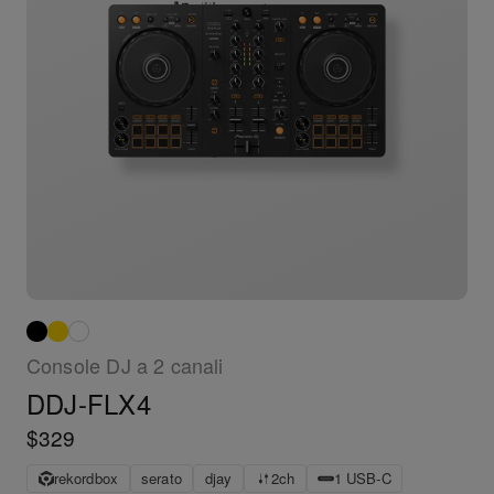
Console DJ a 2 canali
DDJ-FLX4
$329
rekordbox
serato
djay
2ch
1 USB-C