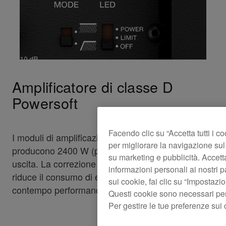
Amplificatore di classe D
Powersoft
Facendo clic su “Accetta tutti i c
I moduli di amplificazione di classe D Powersoft
per migliorare la navigazione sul s
producono 2400 W (picco) o 1200 W (continui) in
su marketing e pubblicità. Accetta
uscita. La correzione del fattore di potenza (PFC)
informazioni personali ai nostri pa
riduce il consumo di energia, assicurando nel
sui cookie, fai clic su “Impostaz
contempo performance costanti in ogni ambiente.
Questi cookie sono necessari per
Per gestire le tue preferenze sui 