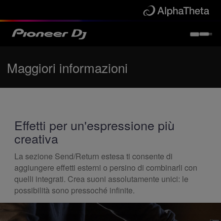
Maggiori informazioni
Effetti per un'espressione più
creativa
La sezione Send/Return estesa ti consente di
aggiungere effetti esterni o persino di combinarli con
quelli integrati. Crea suoni assolutamente unici: le
possibilità sono pressoché infinite.