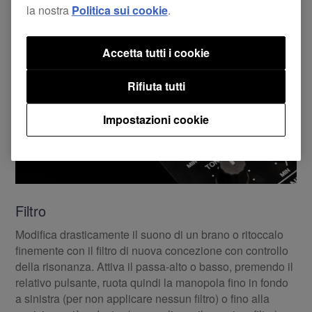
la nostra
Politica sui cookie
.
Accetta tutti i cookie
Rifiuta tutti
Impostazioni cookie
Filtro
Modifica drasticamente il suono di un brano o ritoccalo
finemente con il filtro di nuova concezione con controllo
della risonanza. Attiva il passa-alto o basso, premendo il
relativo pulsante, ruota quindi la manopola fino in fondo
a sinistra (per non applicare nessun filtro) o fino alla