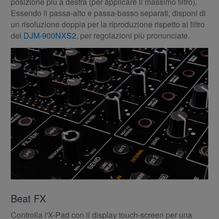
posizione più a destra (per applicare il massimo filtro).
Essendo il passa-alto e passa-basso separati, disponi di
un risoluzione doppia per la riproduzione rispetto al filtro
del
DJM-900NXS2
, per regolazioni più pronunciate.
Beat FX
Controlla l'X-Pad con il display touch-screen per una