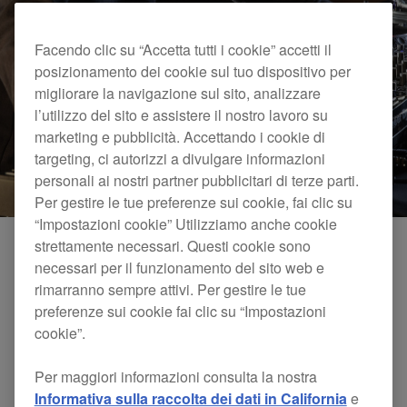
Facendo clic su “Accetta tutti i cookie” accetti il
posizionamento dei cookie sul tuo dispositivo per
migliorare la navigazione sul sito, analizzare
l’utilizzo del sito e assistere il nostro lavoro su
marketing e pubblicità. Accettando i cookie di
targeting, ci autorizzi a divulgare informazioni
personali ai nostri partner pubblicitari di terze parti.
Per gestire le tue preferenze sui cookie, fai clic su
“Impostazioni cookie” Utilizziamo anche cookie
strettamente necessari. Questi cookie sono
necessari per il funzionamento del sito web e
Sezione Send
rimarranno sempre attivi. Per gestire le tue
preferenze sui cookie fai clic su “Impostazioni
Invia l'audio a uno dei quattro FX integrati e fino a due
cookie”.
apparecchiature esterne per creare suoni unici e persino
remix live. Puoi collegare pedali di chitarre, unità di effetti
Per maggiori informazioni consulta la nostra
e molto altro ai terminali Send/Return del jack TS.
Informativa sulla raccolta dei dati in California
e