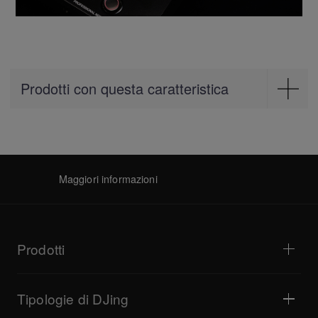
Prodotti con questa caratteristica
Mixer
DJM-V10
Maggiori informazioni
Prodotti
Lettori DJ e giradischi
Mixer DJ
Tipologie di DJing
Consolle per DJ All-In-One