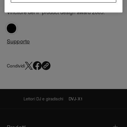
Vincitore del iF product design award 2005.
Supporto
Condividi
Lettori DJ e giradischi
DVJ-X1
Prodotti