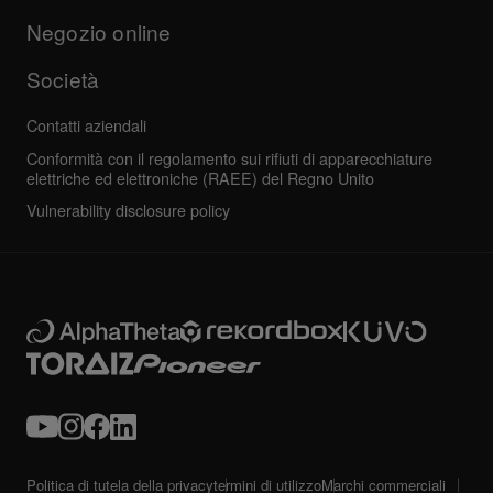
Forum della community
Tutte le notizie
Assistenza, riparazione, garanzia
Negozio online
Società
Contatti aziendali
Conformità con il regolamento sui rifiuti di apparecchiature
elettriche ed elettroniche (RAEE) del Regno Unito
Vulnerability disclosure policy
Politica di tutela della privacy
termini di utilizzo
Marchi commerciali