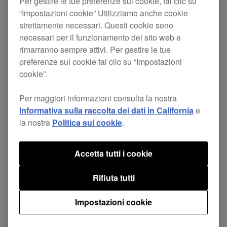
Per gestire le tue preferenze sui cookie, fai clic su
“Impostazioni cookie” Utilizziamo anche cookie
strettamente necessari. Questi cookie sono
necessari per il funzionamento del sito web e
Sostituendo i cuscinetti usurati continuerai a
rimarranno sempre attivi. Per gestire le tue
godere del più totale comfort, senza dover
preferenze sui cookie fai clic su “Impostazioni
spendere per un nuovo paio di cuffie.
cookie”.
Questi cuscinetti in pelle (paio), comodi da
Per maggiori informazioni consulta la nostra
indossare, assicurano il massimo comfort e
Informativa sulla raccolta dei dati in California
e
offrono un miglior isolamento acustico, perfetto
la nostra
Politica sui cookie
.
per registrazioni e performance.
Ricambio per:
Accetta tutti i cookie
HDJ-2000
HDJ-2000MK2
Rifiuta tutti
Impostazioni cookie