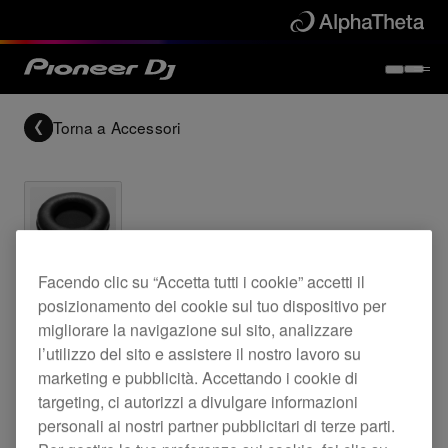
Torna a
Accessori
Archived
Facendo clic su “Accetta tutti i cookie” accetti il
posizionamento dei cookie sul tuo dispositivo per
Cuscinetti in pelle per le cuffie HDJ-2000MK2
migliorare la navigazione sul sito, analizzare
l’utilizzo del sito e assistere il nostro lavoro su
marketing e pubblicità. Accettando i cookie di
targeting, ci autorizzi a divulgare informazioni
HC-EP0101
personali ai nostri partner pubblicitari di terze parti.