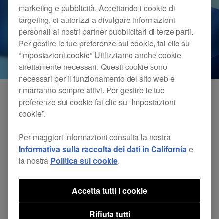
marketing e pubblicità. Accettando i cookie di
targeting, ci autorizzi a divulgare informazioni
personali ai nostri partner pubblicitari di terze parti.
Per gestire le tue preferenze sui cookie, fai clic su
“Impostazioni cookie” Utilizziamo anche cookie
strettamente necessari. Questi cookie sono
necessari per il funzionamento del sito web e
rimarranno sempre attivi. Per gestire le tue
preferenze sui cookie fai clic su “Impostazioni
cookie”.
Abbiamo terminato le ricerche sulla compatibilità
delle nostre app mobili con iOS 26.
Per maggiori informazioni consulta la nostra
Informativa sulla raccolta dei dati in California
e
*La piena funzionalità non è garantita con iOS 26.
la nostra
Politica sui cookie
.
*Visita il sito web di Apple per ulteriori informazioni su
iOS 26
.
*Utilizzare la versione di firmware e software più recente.
Accetta tutti i cookie
APP MOBILE
STATO
Rifiuta tutti
rekordbox
Verifica completata