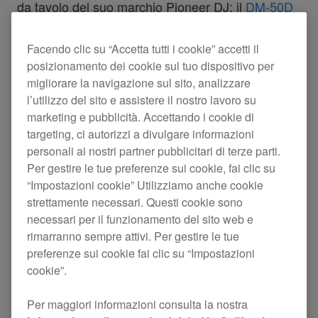
da tavolo del suo marchio Pioneer DJ: il
DM-50D
da 5 pollici. Il nuovo design dell’altoparlante
Facendo clic su “Accetta tutti i cookie” accetti il
combina elementi chiave della popolare unità
DM-
posizionamento dei cookie sul tuo dispositivo per
40
con componenti e caratteristiche nuove di
migliorare la navigazione sul sito, analizzare
zecca per creare un suono più potente e di qualità
l’utilizzo del sito e assistere il nostro lavoro su
marketing e pubblicità. Accettando i cookie di
superiore. Venduti in coppie di colore nero o
targeting, ci autorizzi a divulgare informazioni
bianco, gli altoparlanti sono facili da impostare,
personali ai nostri partner pubblicitari di terze parti.
sintonizzare e utilizzare; risultano quindi ideali per
Per gestire le tue preferenze sui cookie, fai clic su
“Impostazioni cookie” Utilizziamo anche cookie
una varietà di scopi. Sia che tu voglia fare DJ set
strettamente necessari. Questi cookie sono
o creare la tua musica a casa, o passare
necessari per il funzionamento del sito web e
regolarmente dall’una all’altra attività, il sistema
rimarranno sempre attivi. Per gestire le tue
preferenze sui cookie fai clic su “Impostazioni
DM-50D ti offre il suono perfetto.
cookie”.
Gli altoparlanti DM-50D offrono un suono basso
Per maggiori informazioni consulta la nostra