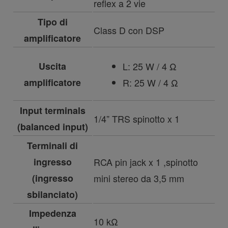
reflex a 2 vie
Tipo di
Class D con DSP
amplificatore
L: 25 W / 4 Ω
Uscita
R: 25 W / 4 Ω
amplificatore
Input terminals
1/4” TRS spinotto x 1
(balanced input)
Terminali di
ingresso
RCA pin jack x 1 ,spinotto
(ingresso
mini stereo da 3,5 mm
sbilanciato)
Impedenza
10 kΩ