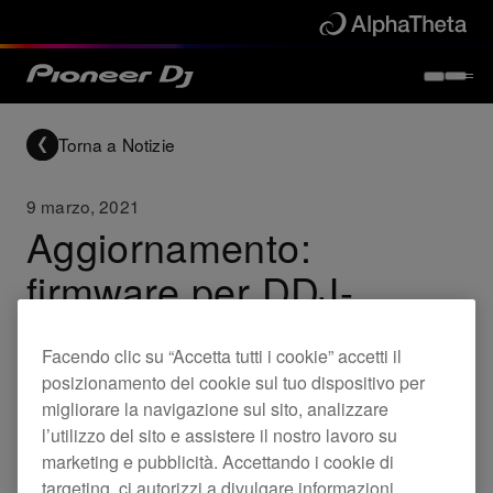
Torna a Notizie
9 marzo, 2021
Aggiornamento:
firmware per DDJ-
1000SRT, DDJ-SB3,
Facendo clic su “Accetta tutti i cookie” accetti il
DDJ-400
posizionamento dei cookie sul tuo dispositivo per
migliorare la navigazione sul sito, analizzare
l’utilizzo del sito e assistere il nostro lavoro su
Updates
DDJ-1000SRT
DDJ-SB3
marketing e pubblicità. Accettando i cookie di
targeting, ci autorizzi a divulgare informazioni