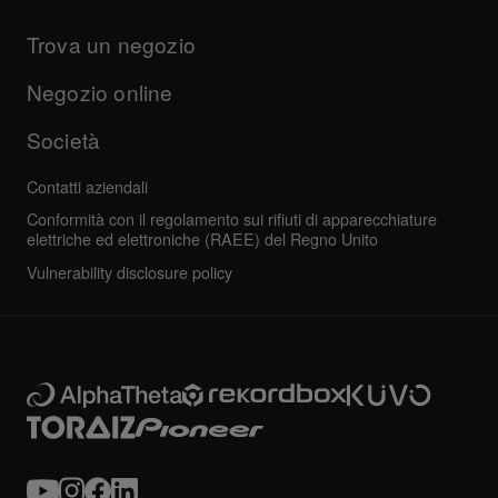
Manuali e documentazione
Aggiornamenti
Programma di certificazione AlphaTheta
Azienda
Trova un negozio
Domande frequenti
Altro
Forum della community
Tutte le notizie
Assistenza, riparazione, garanzia
Negozio online
Società
Contatti aziendali
Conformità con il regolamento sui rifiuti di apparecchiature
elettriche ed elettroniche (RAEE) del Regno Unito
Vulnerability disclosure policy