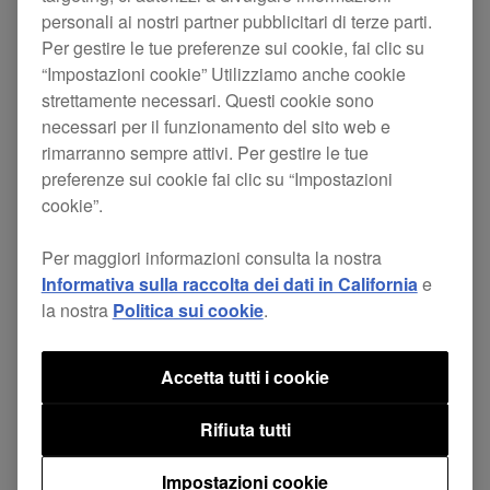
personali ai nostri partner pubblicitari di terze parti.
Il nuovo firmware per DDJ-1000SRT, DDJ-SB3 e
Per gestire le tue preferenze sui cookie, fai clic su
“Impostazioni cookie” Utilizziamo anche cookie
DDJ-400 è ora disponibile.
strettamente necessari. Questi cookie sono
Questi aggiornamenti includono correzioni per
necessari per il funzionamento del sito web e
alcuni problemi minori.
rimarranno sempre attivi. Per gestire le tue
preferenze sui cookie fai clic su “Impostazioni
cookie”.
Pagina di
DDJ-
Firmware ver.
Per maggiori informazioni consulta la nostra
download
1000SRT
1.05
Informativa sulla raccolta dei dati in California
e
la nostra
Politica sui cookie
.
Pagina di
Firmware ver.
DDJ-400
Accetta tutti i cookie
download
1.03
Rifiuta tutti
Firmware ver.
Pagina di
DDJ-SB3
Impostazioni cookie
1.03
download