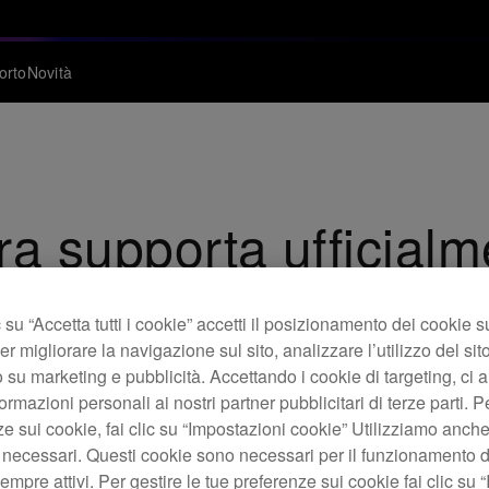
orto
Novità
ra supporta ufficial
su “Accetta tutti i cookie” accetti il posizionamento dei cookie s
er migliorare la navigazione sul sito, analizzare l’utilizzo del sito
 su marketing e pubblicità. Accettando i cookie di targeting, ci a
ormazioni personali ai nostri partner pubblicitari di terze parti. P
ze sui cookie, fai clic su “Impostazioni cookie” Utilizziamo anch
 necessari. Questi cookie sono necessari per il funzionamento d
mpre attivi. Per gestire le tue preferenze sui cookie fai clic su 