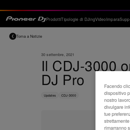
Prodotti
Tipologie di DJing
Video
Impara
Supp
Torna a Notizie
30 settembre, 2021
Il CDJ-3000 o
DJ Pro
Facendo clic 
dispositivo p
Updates
CDJ-3000
nostro lavoro
divulgare inf
tue preferen
strettamente
rimarranno se