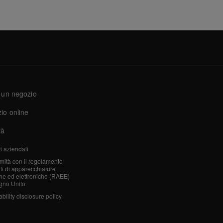
 un negozio
io online
tà
i aziendali
mità con il regolamento
iuti di apparecchiature
che ed elettroniche (RAEE)
gno Unito
bility disclosure policy