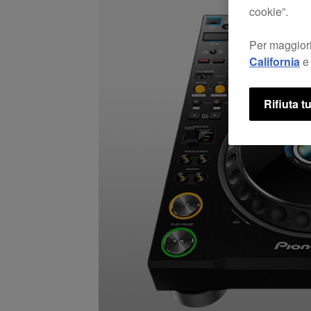
cookie”.
Per maggiori
California
e 
Rifiuta tu