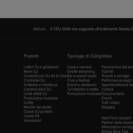
Notizie
Il CDJ-3000 ora supporta ufficialmente Serato 
Prodotti
Tipologie di DJing
Video
Lettori DJ e giradischi
Casa e camera
Panoramica del pro
Mixer DJ
Dirette streaming
Tutorial
Consolle per DJ All-In-One
Bar e piccoli locali
Trucchi e consigli
Controller DJ
Club e festival
Performance degli ar
Software e interfacce
Eventi e spettacoli
Approfondimenti dagl
Campionatori DJ
Turntablism e battle
Cultura
Unità effetti DJ
Produzione musicale
Documentario
Produzione musicale
Eventi
Cuffie
Tutti i video
Impara
Monitor da studio
Casse DJ portatili
Casse PA
Start From Scratch
Accesssori
Partner delle scuol
Attrezzatura consig
Bridge Blog Tips