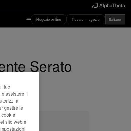
Negozio online
Trova un negozio
Italiano
mente Serato
ul tuo
 e assistere il
utorizzi a
er gestire le
e cookie
el sito web e
“Impostazioni