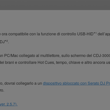
*¹
 è ora compatibile con la funzione di controllo USB-HID
dell’ap
*²
 DJ
.
 PC/Mac collegato al multilettore, sullo schermo del CDJ-3000 è
ei brani e controllare Hot Cues, tempo, chiave e altro ancora u
o, dovrai collegarlo a un
dispositivo sbloccato con Serato DJ P
ro.
er. 2.5.7).