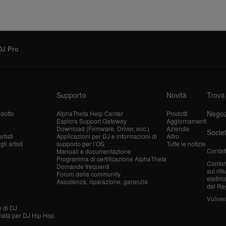
DJ Pro
Supporto
Novità
Trova
Negoz
dotto
AlphaTheta Help Center
Prodotti
Esplora Support Gateway
Aggiornamenti
Download (Firmware, Driver, ecc.)
Azienda
Socie
tisti
Applicazioni per DJ e informazioni di
Altro
i artisti
supporto per l’OS
Tutte le notizie
Contatt
Manuali e documentazione
Programma di certificazione AlphaTheta
Confor
Domande frequenti
sui rif
Forum della community
elettri
Assistenza, riparazione, garanzia
del Re
Vulnera
e di DJ
liata per DJ Hip Hop