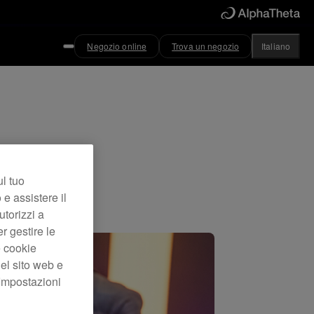
Negozio online
Trova un negozio
Italiano
00
ul tuo
 e assistere il
utorizzi a
er gestire le
e cookie
el sito web e
“Impostazioni