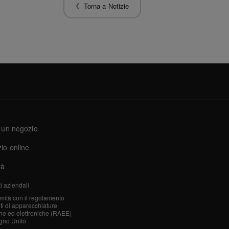
Torna a Notizie
 un negozio
io online
tà
i aziendali
mità con il regolamento
iuti di apparecchiature
che ed elettroniche (RAEE)
gno Unito