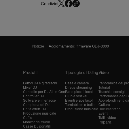
Condividi
Notizie
Aggiornamento: firmware CDJ-3000
Prodotti
Tipologie di DJing
Video
Lettori DJ e giradischi
Casa e camera
Panoramica del pro
Mixer DJ
Dirette streaming
Tutorial
Consolle per DJ All-In-One
Bar e piccoli locali
Trucchi e consigli
Controller DJ
Club e festival
Performance degli ar
Software e interfacce
Eventi e spettacoli
Approfondimenti dagl
Campionatori DJ
Turntablism e battle
Cultura
Unità effetti DJ
Produzione musicale
Documentario
Produzione musicale
Eventi
Cuffie
Tutti i video
Impara
Monitor da studio
Casse DJ portatili