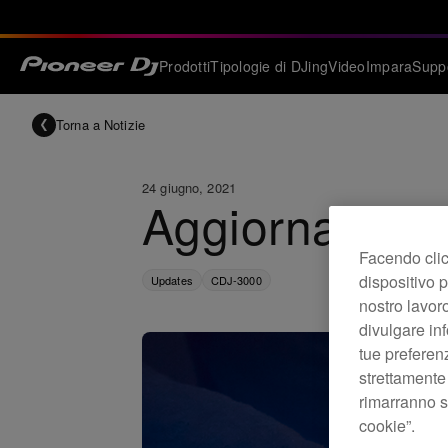
Prodotti
Tipologie di DJing
Video
Impara
Supp
Torna a Notizie
24 giugno, 2021
Aggiornament
Facendo clic 
dispositivo p
Updates
CDJ-3000
nostro lavoro
divulgare inf
tue preferen
strettamente
rimarranno se
cookie”.