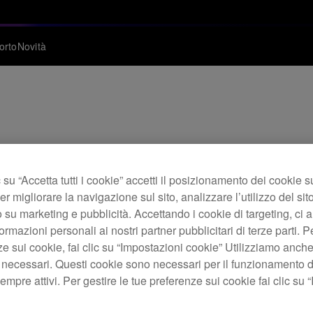
orto
Novità
o: firmware CDJ-30
su “Accetta tutti i cookie” accetti il posizionamento dei cookie s
er migliorare la navigazione sul sito, analizzare l’utilizzo del sito
 su marketing e pubblicità. Accettando i cookie di targeting, ci a
ormazioni personali ai nostri partner pubblicitari di terze parti. P
ze sui cookie, fai clic su “Impostazioni cookie” Utilizziamo anch
 necessari. Questi cookie sono necessari per il funzionamento d
mpre attivi. Per gestire le tue preferenze sui cookie fai clic su 