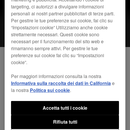
targeting, ci autorizzi a divulgare informazioni
personali ai nostri partner pubblicitari di terze parti.
Per gestire le tue preferenze sui cookie, fai clic su
“Impostazioni cookie” Utilizziamo anche cookie
strettamente necessari. Questi cookie sono
necessari per il funzionamento del sito web e
rimarranno sempre attivi. Per gestire le tue
preferenze sui cookie fai clic su “Impostazioni
cookie”.
Buone notizie: abbiamo prolungato il periodo di
prova gratuita per
DJM-REC
da 30 a 90 giorni e
Per maggiori informazioni consulta la nostra
Informativa sulla raccolta dei dati in California
e
abbiamo resettato la cronologia di utilizzo. Quindi,
la nostra
Politica sui cookie
.
se in passato ti sei avvalso della prova gratuita,
puoi riutilizzarla, questa volta per 90 giorni.
Accetta tutti i cookie
Speriamo che questo giovi alla tua produzione e
allo streaming live dei mix.
Rifiuta tutti