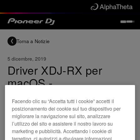
Torna a Notizie
5 dicembre, 2019
Driver XDJ-RX per
macOS -
Aggiornamento ver.
Facendo clic su “Accetta tutti i cookie” accetti il
1.1.0
posizionamento dei cookie sul tuo dispositivo per
migliorare la navigazione sul sito, analizzare
l’utilizzo del sito e assistere il nostro lavoro su
Updates
XDJ-RX
marketing e pubblicità. Accettando i cookie di
targeting, ci autorizzi a divulgare informazioni