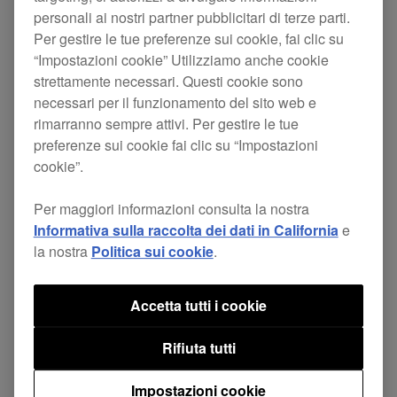
personali ai nostri partner pubblicitari di terze parti.
[PROBLEMA RISOLTO]
Per gestire le tue preferenze sui cookie, fai clic su
“Impostazioni cookie” Utilizziamo anche cookie
Impossibile installare il software driver
strettamente necessari. Questi cookie sono
necessari per il funzionamento del sito web e
durante l'utilizzo di macOS Catalina 10.15.
rimarranno sempre attivi. Per gestire le tue
preferenze sui cookie fai clic su “Impostazioni
[Nota]
cookie”.
Se è già stata installata la ver. 1.0.0 del
Per maggiori informazioni consulta la nostra
software driver, assicurarsi di disinstallarla
Informativa sulla raccolta dei dati in California
e
la nostra
Politica sui cookie
.
prima di installare la ver. 1.1.0. Per installare
il software driver, seguire le istruzione
Accetta tutti i cookie
riportate nell'“Avviso importante per
l'installazione del software driver su macOS
Rifiuta tutti
High Sierra 10.13 o versioni successive”.
Impostazioni cookie
Clicca qui