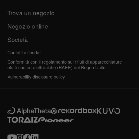
Prodotti
Manuali e documentazione
Aggiornamenti
Programma di certificazione AlphaTheta
Azienda
Trova un negozio
Domande frequenti
Altro
Forum della community
Tutte le notizie
Assistenza, riparazione, garanzia
Negozio online
Società
Contatti aziendali
Conformità con il regolamento sui rifiuti di apparecchiature
elettriche ed elettroniche (RAEE) del Regno Unito
Vulnerability disclosure policy