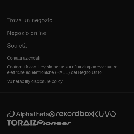
Applicazioni per DJ e informazioni di supporto per l’OS
Prodotti
Manuali e documentazione
Aggiornamenti
Programma di certificazione AlphaTheta
Azienda
Trova un negozio
Domande frequenti
Altro
Forum della community
Tutte le notizie
Assistenza, riparazione, garanzia
Negozio online
Società
Contatti aziendali
Conformità con il regolamento sui rifiuti di apparecchiature
elettriche ed elettroniche (RAEE) del Regno Unito
Vulnerability disclosure policy