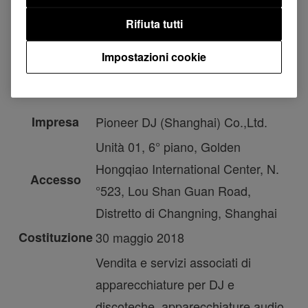
questa base iniziale di vendite.
Rifiuta tutti
Impostazioni cookie
Profilo aziendale
Impresa
Pioneer DJ (Shanghai) Co.,Ltd.
Unità 01, 6° piano, Golden
Hongqiao International Center, N.
Accesso
°523, Lou Shan Guan Road,
Distretto di Changning, Shanghai
Costituzione
30 maggio
2018
Vendita e servizi associati di
apparecchiature per DJ e
discoteche, apparecchiature audio