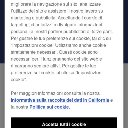
migliorare la navigazione sul sito, analizzare
l’utilizzo del sito e assistere il nostro lavoro su
marketing e pubblicità. Accettando i cookie di
targeting, ci autorizzi a divulgare informazioni
personali ai nostri partner pubblicitari di terze parti.
Per gestire le tue preferenze sui cookie, fai clic su
“Impostazioni cookie” Utilizziamo anche cookie
strettamente necessari. Questi cookie sono
necessari per il funzionamento del sito web e
rimarranno sempre attivi. Per gestire le tue
preferenze sui cookie fai clic su “Impostazioni
cookie”.
Il nuovo ufficio, aperto per lo svolgimento delle
attività il 1° settembre 2018, si concentrerà sulle
Per maggiori informazioni consulta la nostra
vendite di apparecchiature audio professionali,
Informativa sulla raccolta dei dati in California
e
la nostra
Politica sui cookie
.
per DJ, per la produzione in studio e i servizi
associati per i club e i singoli clienti. Prevediamo
Accetta tutti i cookie
un'espansione della nostra attività in Cina da