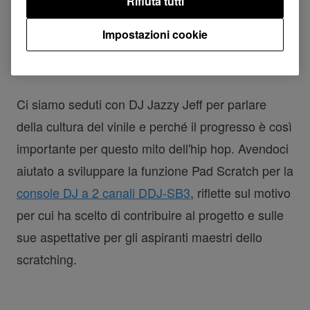
Rifiuta tutti
Impostazioni cookie
DJ Jazzy Jeff on turntablism and the DDJ-SB3
Ci siamo seduti con DJ Jazzy Jeff per parlare
della cultura del vinile e perché il progresso è così
importante per questo mito dell'hip hop. Avendoci
aiutato a sviluppare la funzione Pad Scratch per la
console DJ a 2 canali DDJ-SB3
, riflette sul motivo
per cui ha scelto di contribuire al progetto e sulle
sue aspettative per gli aspiranti maestri dello
scratching.