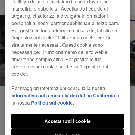
l’utilizzo del sito e assistere il nostro lavoro su
Others
DDJ-SB3
marketing e pubblicità. Accettando i cookie di
targeting, ci autorizzi a divulgare informazioni
personali ai nostri partner pubblicitari di terze parti.
Per gestire le tue preferenze sui cookie, fai clic su
“Impostazioni cookie” Utilizziamo anche cookie
strettamente necessari. Questi cookie sono
necessari per il funzionamento del sito web e
rimarranno sempre attivi. Per gestire le tue
preferenze sui cookie fai clic su “Impostazioni
cookie”.
Per maggiori informazioni consulta la nostra
Informativa sulla raccolta dei dati in California
e
la nostra
Politica sui cookie
.
Accetta tutti i cookie