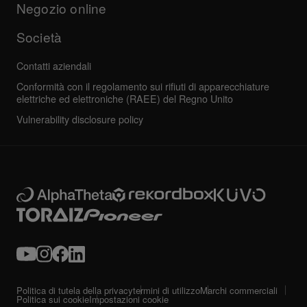
Tutte le notizie
Assistenza, riparazione, garanzia
Negozio online
Società
Contatti aziendali
Conformità con il regolamento sui rifiuti di apparecchiature
elettriche ed elettroniche (RAEE) del Regno Unito
Vulnerability disclosure policy
Politica di tutela della privacy
termini di utilizzo
Marchi commerciali
Politica sui cookie
Impostazioni cookie