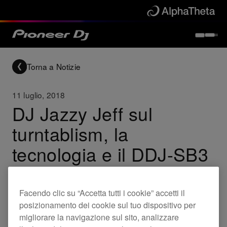
Torna a Notizie
11 luglio, 2018
DJ Jazzy Jeff sul
turntablism, la
tecnologia e il DDJ-SB3
Guarda il famoso produttore di dischi e DJ mentre
discute la funzione Pad Scratch del DDJ-SB3, il futuro
Facendo clic su “Accetta tutti i cookie” accetti il
del vinile e molto altro.
posizionamento dei cookie sul tuo dispositivo per
migliorare la navigazione sul sito, analizzare