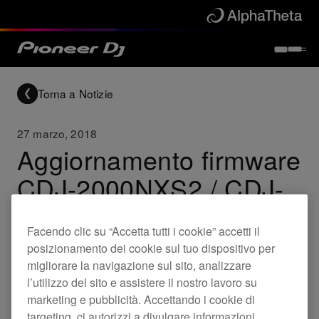
Torna a Notizie
27 marzo, 2018
Aggiornamento firmware
CDJ-2000NXS2 / CDJ-
TOUR1 (ver.1.83
Facendo clic su “Accetta tutti i cookie” accetti il
/ver.1.54)
posizionamento dei cookie sul tuo dispositivo per
migliorare la navigazione sul sito, analizzare
l’utilizzo del sito e assistere il nostro lavoro su
Updates
CDJ-2000NXS2
CDJ-TOUR1
marketing e pubblicità. Accettando i cookie di
targeting, ci autorizzi a divulgare informazioni