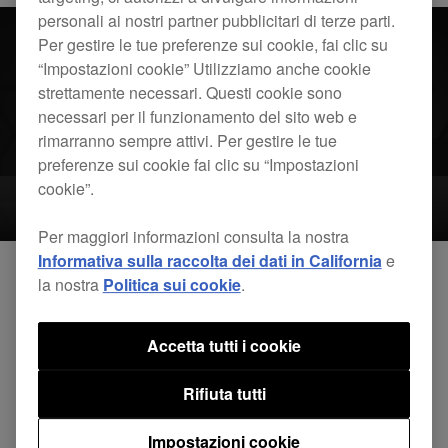
personali ai nostri partner pubblicitari di terze parti.
Per gestire le tue preferenze sui cookie, fai clic su
“Impostazioni cookie” Utilizziamo anche cookie
strettamente necessari. Questi cookie sono
necessari per il funzionamento del sito web e
rimarranno sempre attivi. Per gestire le tue
preferenze sui cookie fai clic su “Impostazioni
cookie”.
Per maggiori informazioni consulta la nostra
Informativa sulla raccolta dei dati in California
e
la nostra
Politica sui cookie
.
Problemi risolti
Problema di collegamento con
Accetta tutti i cookie
rekordbox (iOS11.2.6).
Rifiuta tutti
CDJ-2000NXS2 (ver.1.83)
Impostazioni cookie