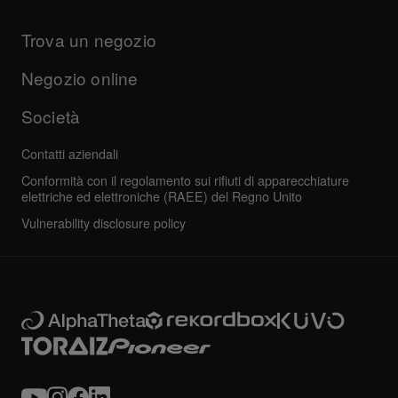
Prodotti
Manuali e documentazione
Aggiornamenti
Programma di certificazione AlphaTheta
Azienda
Trova un negozio
Domande frequenti
Altro
Forum della community
Tutte le notizie
Assistenza, riparazione, garanzia
Negozio online
Società
Contatti aziendali
Conformità con il regolamento sui rifiuti di apparecchiature
elettriche ed elettroniche (RAEE) del Regno Unito
Vulnerability disclosure policy