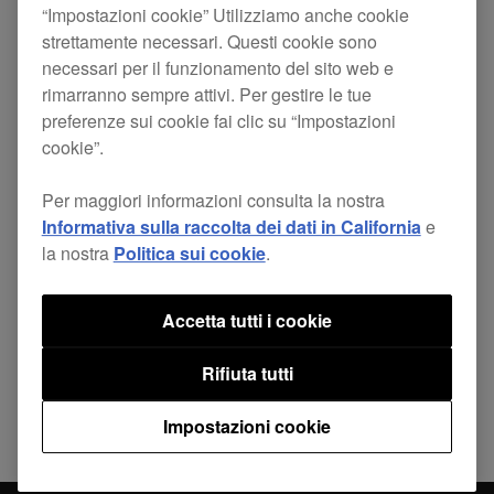
“Impostazioni cookie” Utilizziamo anche cookie
Problema risolto
strettamente necessari. Questi cookie sono
Al lancio di SeratoDJ, di rado appariva
necessari per il funzionamento del sito web e
“Si prega di collegare SeratoDJ”.
rimarranno sempre attivi. Per gestire le tue
preferenze sui cookie fai clic su “Impostazioni
cookie”.
Per maggiori informazioni consulta la nostra
Informativa sulla raccolta dei dati in California
e
Condividi
la nostra
Politica sui cookie
.
Accetta tutti i cookie
Torna a Notizie
Rifiuta tutti
Impostazioni cookie