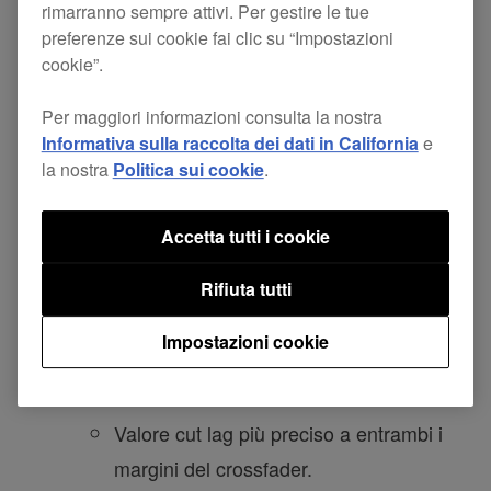
ver.1.102 o superiore
rimarranno sempre attivi. Per gestire le tue
preferenze sui cookie fai clic su “Impostazioni
DRIVER PER MAC YOSEMITE:
cookie”.
ver.1.1.2 o superiore
DRIVER PER MAC SIERRA E EL
Per maggiori informazioni consulta la nostra
Informativa sulla raccolta dei dati in California
e
CAPITAN: ver.2.1.2 o superiore
la nostra
Politica sui cookie
.
*Quando si utilizzano rekordbox e altre
Accetta tutti i cookie
applicazioni che supportano l'uscita
multicanale, la selezione è disattivata.
Rifiuta tutti
Seleziona il canale nella tua
Impostazioni cookie
applicazione.
Problema risolto
Valore cut lag più preciso a entrambi i
margini del crossfader.