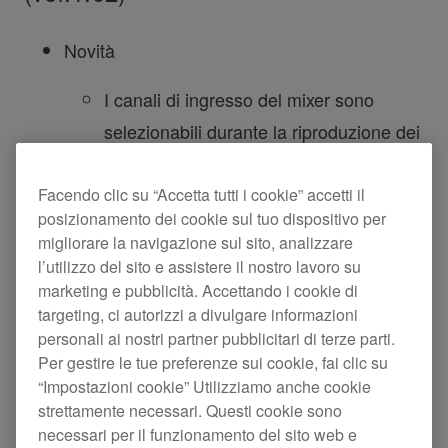
Novità
I canali di ingresso del mixer sono
selezionabili durante la riproduzione dei
brani con applicazioni che non
supportano l'uscita multicanale. I canali
Facendo clic su “Accetta tutti i cookie” accetti il
posizionamento dei cookie sul tuo dispositivo per
di ingresso sono selezionabili nella
migliorare la navigazione sul sito, analizzare
scheda INGRESSO MIXER nella utility
l’utilizzo del sito e assistere il nostro lavoro su
delle impostazioni.
marketing e pubblicità. Accettando i cookie di
targeting, ci autorizzi a divulgare informazioni
personali ai nostri partner pubblicitari di terze parti.
Per utilizzare questa funzione, aggiorna
Per gestire le tue preferenze sui cookie, fai clic su
il driver software all'ultima versione.
“Impostazioni cookie” Utilizziamo anche cookie
strettamente necessari. Questi cookie sono
DRIVER PER WINDOWS:
necessari per il funzionamento del sito web e