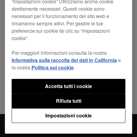
“Impostazioni cookie” Utilizziamo anche cookie
ShowKontrol.
strettamente necessari. Questi cookie sono
necessari per il funzionamento del sito web e
rimarranno sempre attivi. Per gestire le tue
preferenze sui cookie fai clic su “Impostazioni
cookie”.
Condividi
Per maggiori informazioni consulta la nostra
Informativa sulla raccolta dei dati in California
e
la nostra
Politica sui cookie
.
Torna a Notizie
Accetta tutti i cookie
Rifiuta tutti
Impostazioni cookie
Aggiornamento firmware CDJ-TOUR1
Notizie
(ver.1.51)