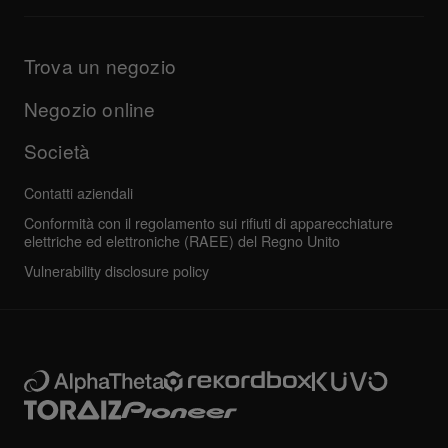
Applicazioni per DJ e informazioni di supporto per l’OS
Prodotti
Manuali e documentazione
Aggiornamenti
Programma di certificazione AlphaTheta
Azienda
Trova un negozio
Domande frequenti
Altro
Forum della community
Tutte le notizie
Assistenza, riparazione, garanzia
Negozio online
Società
Contatti aziendali
Conformità con il regolamento sui rifiuti di apparecchiature
elettriche ed elettroniche (RAEE) del Regno Unito
Vulnerability disclosure policy