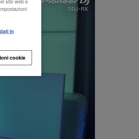
el sito web e
“Impostazioni
dati in
ioni cookie