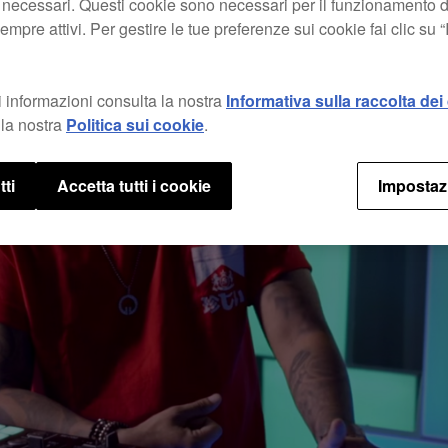
 necessari. Questi cookie sono necessari per il funzionamento d
mpre attivi. Per gestire le tue preferenze sui cookie fai clic su 
 informazioni consulta la nostra
Informativa sulla raccolta dei 
la nostra
Politica sui cookie
.
tti
Accetta tutti i cookie
Impostaz