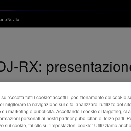
orto
Novità
J-RX: presentazione 
tivo al mondo che offre il controllo nativo del software per le
su “Accetta tutti i cookie” accetti il posizionamento dei cookie s
er migliorare la navigazione sul sito, analizzare l’utilizzo del sito
 su marketing e pubblicità. Accettando i cookie di targeting, ci a
ormazioni personali ai nostri partner pubblicitari di terze parti. P
ze sui cookie, fai clic su “Impostazioni cookie” Utilizziamo anch