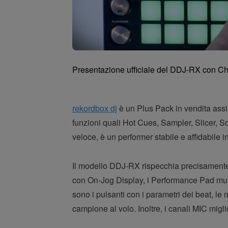
Presentazione ufficiale del DDJ-RX con C
rekordbox dj
è un Plus Pack in vendita assi
funzioni quali Hot Cues, Sampler, Slicer, S
veloce, è un performer stabile e affidabile 
Il modello DDJ-RX rispecchia precisamente i
con On-Jog Display, i Performance Pad multi
sono i pulsanti con i parametri dei beat, 
campione al volo. Inoltre, i canali MIC migl