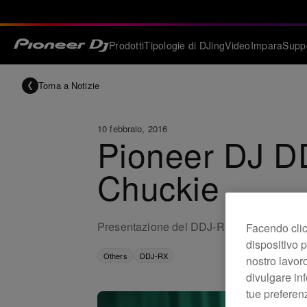
Prodotti
Tipologie di DJing
Video
Impara
Supp
Torna a Notizie
10 febbraio, 2016
Pioneer DJ DD
Chuckie
Presentazione del DDJ-RX, il primo disposi
Facendo clic 
dispositivo p
Others
DDJ-RX
nostro lavoro
divulgare inf
tue preferen