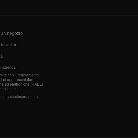
 un negozio
io online
tà
i aziendali
mità con il regolamento
iuti di apparecchiature
che ed elettroniche (RAEE)
gno Unito
bility disclosure policy