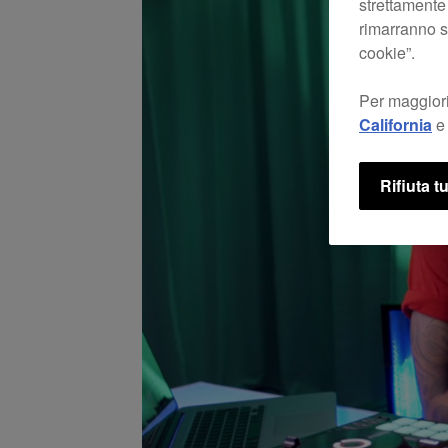
strettamente
rimarranno se
cookie”.
Per maggiori
California
e 
Rifiuta tu