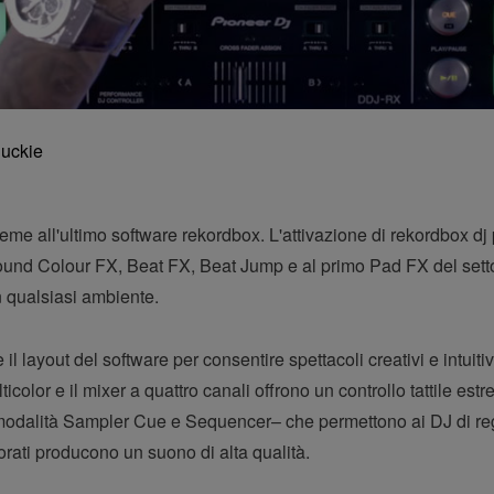
huckie
eme all'ultimo software rekordbox. L'attivazione di rekordbox dj
ound Colour FX, Beat FX, Beat Jump e al primo Pad FX del settore
in qualsiasi ambiente.
l layout del software per consentire spettacoli creativi e intui
color e il mixer a quattro canali offrono un controllo tattile e
le modalità Sampler Cue e Sequencer– che permettono ai DJ di re
iorati producono un suono di alta qualità.