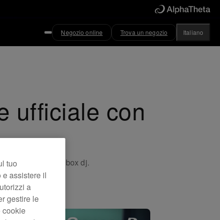
Negozio online
Trova un negozio
Italiano
ufficiale con
 performance rekordbox dj.
ul tuo
 e assistere il
utorizzi a
er gestire le
e cookie