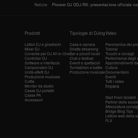
Notizie
Pioneer DJ DDJ-RX: presentazione ufficiale c
Prodotti
Tipologie di DJing
Video
Lettori DJ e giradischi
Casa e camera
Panoramica del pro
Mixer DJ
Dirette streaming
Tutorial
Consolle per DJ All-In-One
Bar e piccoli locali
Trucchi e consigli
Controller DJ
Club e festival
Performance degli ar
Software e interfacce
Eventi e spettacoli
Approfondimenti dagl
Campionatori DJ
Turntablism e battle
Cultura
Unità effetti DJ
Produzione musicale
Documentario
Produzione musicale
Eventi
Cuffie
Tutti i video
Impara
Monitor da studio
Casse DJ portatili
Casse PA
Start From Scratch
Accesssori
Partner delle scuol
Attrezzatura consig
Bridge Blog Tips
Lettore web della s
FLX