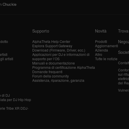
on Chuckie
Supporto
Novità
Trova
Negoz
dotto
AlphaTheta Help Center
Prodotti
Esplora Support Gateway
Aggiornamenti
Download (Firmware, Driver, ecc.)
Azienda
Socie
tisti
Applicazioni per DJ e informazioni di
Altro
i artisti
supporto per l’OS
Tutte le notizie
Contatt
Manuali e documentazione
Programma di certificazione AlphaTheta
Confor
Domande frequenti
sui rif
Forum della community
elettri
Assistenza, riparazione, garanzia
del Re
Vulnera
e di DJ
liata per DJ Hip Hop
erie Tribe XR DDJ-