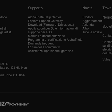
Supporto
Novità
Trova
Negoz
dotto
AlphaTheta Help Center
Prodotti
Esplora Support Gateway
Aggiornamenti
Download (Firmware, Driver, ecc.)
Azienda
Socie
tisti
Applicazioni per DJ e informazioni di
Altro
i artisti
supporto per l’OS
Tutte le notizie
Contatt
Manuali e documentazione
Programma di certificazione AlphaTheta
Confor
Domande frequenti
sui rif
Forum della community
elettri
Assistenza, riparazione, garanzia
del Re
Vulnera
e di DJ
liata per DJ Hip Hop
erie Tribe XR DDJ-