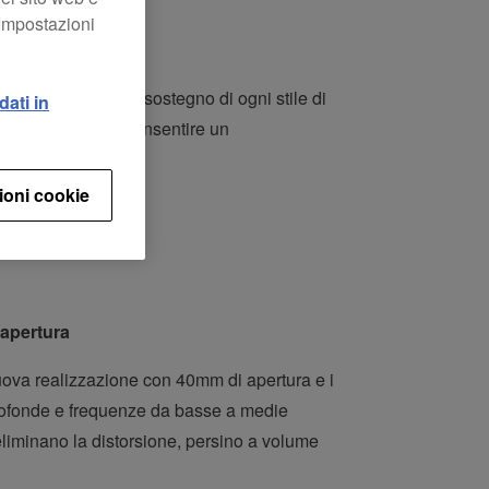
“Impostazioni
giamenti girevoli a sostegno di ogni stile di
dati in
mori di fondo per consentire un
ioni cookie
 apertura
uova realizzazione con 40mm di apertura e i
rofonde e frequenze da basse a medie
eliminano la distorsione, persino a volume