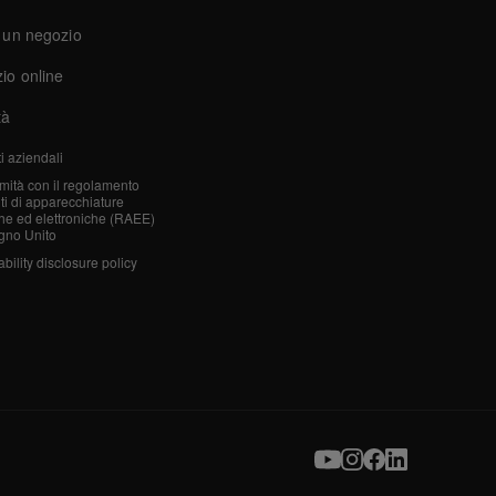
 un negozio
io online
tà
i aziendali
mità con il regolamento
iuti di apparecchiature
che ed elettroniche (RAEE)
gno Unito
bility disclosure policy