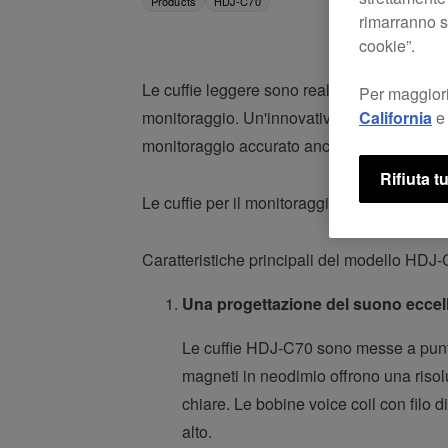
Products
HDJ-C70
rimarranno se
cookie”.
Le cuffie leggere sono realizzate per assicur
Per maggiori
California
e 
monitoraggio. Un'innovativa camera di isol
monitoraggio accurato anche nei locali più af
Rifiuta tu
Le cuffie per il monitoraggio HDJ-C70 sono 
Caratteristiche principali del modello HDJ
Una progettazione del suono eccell
Le cuffie HDJ-C70 sono messe a punto 
magneti in neodimio offrono una riso
chiare. Le bobine voice coil con filo 
alto.