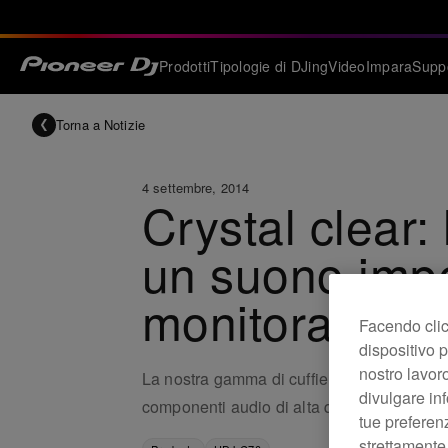
Prodotti
Tipologie di DJing
Video
Impara
Supp
Torna a Notizie
4 settembre, 2014
Crystal clear:
un suono impe
monitoraggio
Facendo clic 
dispositivo p
nostro lavoro
La nostra gamma di cuffie per il monitorag
divulgare inf
componenti audio di alta qualità per offrir
tue preferen
strettamente