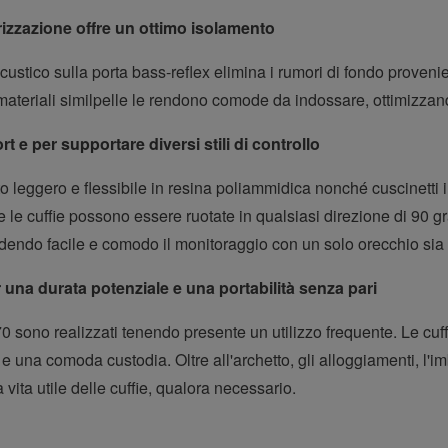
izzazione offre un ottimo isolamento
stico sulla porta bass-reflex elimina i rumori di fondo provenient
fici materiali similpelle le rendono comode da indossare, ottimizza
t e per supportare diversi stili di controllo
 leggero e flessibile in resina poliammidica nonché cuscinetti 
 le cuffie possono essere ruotate in qualsiasi direzione di 90 gr
dendo facile e comodo il monitoraggio con un solo orecchio sia co
r una durata potenziale e una portabilità senza pari
0 sono realizzati tenendo presente un utilizzo frequente. Le cuff
) e una comoda custodia. Oltre all'archetto, gli alloggiamenti, l'im
 vita utile delle cuffie, qualora necessario.