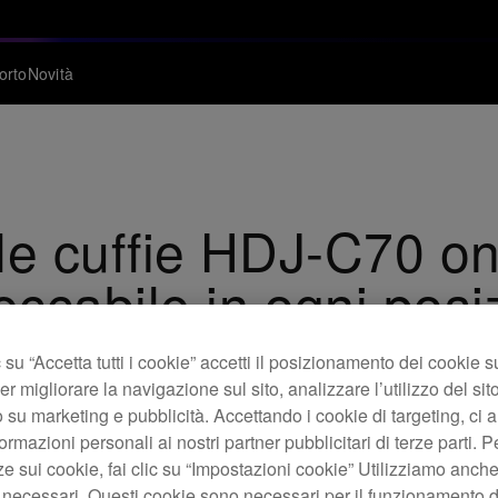
orto
Novità
 le cuffie HDJ-C70 o
ccabile in ogni posi
su “Accetta tutti i cookie” accetti il posizionamento dei cookie s
er migliorare la navigazione sul sito, analizzare l’utilizzo del sito
 su marketing e pubblicità. Accettando i cookie di targeting, ci a
gio da DJ professionisti si arricchisce con il lancio delle H
ormazioni personali ai nostri partner pubblicitari di terze parti. P
e un suono vero e superbo su tutte le frequenze anche a volumi 
ze sui cookie, fai clic su “Impostazioni cookie” Utilizziamo anch
 necessari. Questi cookie sono necessari per il funzionamento d