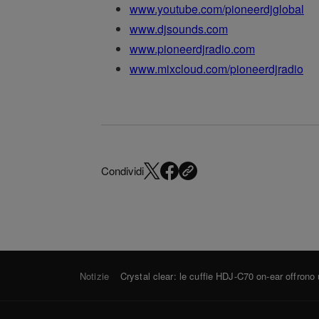
www.youtube.com/pioneerdjglobal
www.djsounds.com
www.pioneerdjradio.com
www.mixcloud.com/pioneerdjradio
Condividi
Notizie
Crystal clear: le cuffie HDJ-C70 on-ear offrono