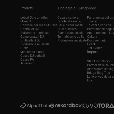
Prodotti
Tipologie di DJing
Video
Lettori DJ e giradischi
Casa e camera
Panoramica del pro
Mixer DJ
Dirette streaming
Tutorial
Consolle per DJ All-In-One
Bar e piccoli locali
Trucchi e consigli
Controller DJ
Club e festival
Performance degli ar
Software e interfacce
Eventi e spettacoli
Approfondimenti dagl
Campionatori DJ
Turntablism e battle
Cultura
Unità effetti DJ
Produzione musicale
Documentario
Produzione musicale
Eventi
Cuffie
Tutti i video
Impara
Monitor da studio
Casse DJ portatili
Casse PA
Start From Scratch
Accesssori
Partner delle scuol
Attrezzatura consig
Bridge Blog Tips
Lettore web della s
FLX