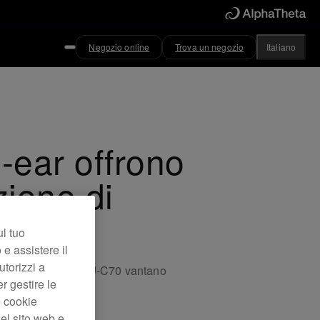
Negozio online
Trova un negozio
Italiano
n-ear offrono
zione di
ul tuo
 e assistere il
utorizzi a
DJ-C70 on-ear. Le HDJ-C70 vantano
er gestire le
alti.
e cookie
el sito web e