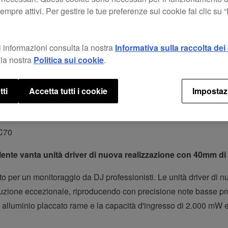
mpre attivi. Per gestire le tue preferenze sui cookie fai clic su 
are il comfort in cabina, e vantano un archetto flessibile e allog
 informazioni consulta la nostra
Informativa sulla raccolta dei 
la nostra
Politica sui cookie
.
amento acustico, ereditata dal modello
HDJ-1500
s, elimina i ru
follati.
tti
Accetta tutti i cookie
Impostaz
disponibili da ottobre 2014.
-C70
ente vanta unità driver di nuova realizzazione con 40mm di
per un monitoraggio da DJ professionisti. Le unità driver di n
luzione eccezionale, riproducendo con precisione note basse p
di alluminio placcato rame e la capacità d'ingresso di 2.000 mW 