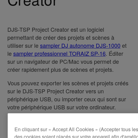
DJS-TSP Project Creator est un logiciel
permettant de créer des projets et scènes à
utiliser sur le
sampler DJ autonome DJS-1000
et
le
sampler professionnel TORAIZ SP-16
. Éditer
sur un navigateur de PC/Mac vous permet de
créer rapidement plus de scènes et projets.
Vous pouvez exporter les scènes et projets créés
sur le DJS-TSP Project Creator vers un
périphérique USB, ou importer ceux qui sont sur
votre périphérique USB sur votre ordinateur.
Comment l'installer
En cliquant sur « Accept All Cookies » (Accepter tous le
des cookies soient placés sur votre appareil afin d'amélior
Téléchargez le logiciel sur le lien ci-dessous,