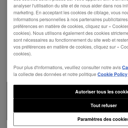
analyser l'utilisation du site et de nous aider dans nos ini
pour Mac ou Windows
marketing. En acceptant les cookies de ciblage, vous no
DJS-TSP Project Creator for Mac
informations personnelles à nos partenaires publicitaires
DJS-TSP Project Creator for Windows
préférences en matière de cookies, cliquez sur « Cookie
Décompressez/ouvrez le ficher zip
cookies). Nous utilisons également des cookies strictem
téléchargé.
sont nécessaires au fonctionnement du site web et rester
Double-cliquez sur 'Install DJS-TSP Project
vos préférences en matière de cookies, cliquez sur « Co
Creator ***.exe file' et installez le fichier.
cookies).
Pour plus d'informations, veuillez consulter notre avis
Ca
la collecte des données et notre politique
Cookie Policy
Autoriser tous les cooki
Tout refuser
Paramètres des cookie