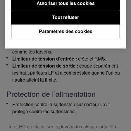
Autoriser tous les cookies
Protection de l’enceinte
Suppresseur d’amplitude CC :
s’éteint pour
Tout refuser
empêcher d’aggraver les dommages si le haut-parleur
casse.
Paramètres des cookies
Signaux stationnaires forts en fréquence haute :
protège le haut-parleur d’éclats de son trop forts
comme les larsens.
Limiteur de tension d’entrée :
crête et RMS.
Limiteur de tension de sortie :
coupe séparément
les haut-parleurs LF et à compression quand l’un ou
l’autre atteint la limite.
Protection de l’alimentation
Protection contre la surtension sur secteur CA :
protège contre les surtensions.
Une LED de statut, sur le devant du caisson, peut être