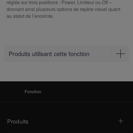
réglée sur trois positions : Power, Limiteur ou Off –
donnant ainsi plusieurs options de repère visuel quant
au statut de l’enceinte.
Produits utilisant cette fonction
PA-Speakers
XPRS 15
XPRS 12
Fonction
XPRS 10
Produits