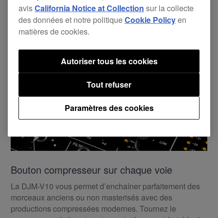
votre mix.
avis
California Notice at Collection
sur la collecte
des données et notre politique
Cookie Policy
en
matières de cookies.
Autoriser tous les cookies
Tout refuser
Paramètres des cookies
Bouton compresseur sur chaque voie
La DJM-V10 vous permet d’enchaîner parfaitement des
morceaux anciens ou non masterisés avec des
productions compressées modernes. Tournez le