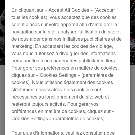
En cliquant sur « Accept All Cookies » (Accepter
tous les cookies), vous acceptez que des cookies
soient placés sur votre appareil afin d'améliorer la
navigation sur le site, analyser l'utilisation du site et
de nous aider dans nos initiatives publicitaires et de
marketing. En acceptant les cookies de ciblage,
vous nous autorisez à divulguer des informations
personnelles à nos partenaires publicitaires tiers.
Pour gérer vos préférences en matière de cookies,
cliquez sur « Cookies Settings » (paramètres de
cookies). Nous utilisons également des cookies
Égaliseur 4 bandes
strictement nécessaires. Ces cookies sont
nécessaires au fonctionnement du site web et
Sculptez votre son exactement comme vous le voulez.
resteront toujours activés. Pour gérer vos
Les fréquences, courbes, et quantités de Boost et Cut sur
préférences en matière de cookies, cliquez sur «
chaque bande ont toutes été spécialement conçues pour
Cookies Settings » (paramètres de cookies).
vous offrir une flexibilité totale. Isolez complètement les
aigus et/ou les basses, et modulez les deux gammes mid
– qui ont leurs propres courbes sur mesure – pour affiner
Pour plus d'informations, veuillez consulter notre