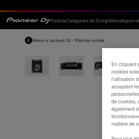
Produits
Catégories de DJing
Vidéos
Apprend
Retour à
Lecteurs DJ / Platines vyniles
En cliquant 
cookies soien
l'utilisation
acceptant le
personnelles
de cookies, 
également de
fonctionneme
matière de c
Pour plus d'