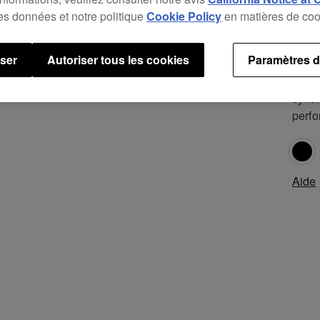
profe
des données et notre politique
Cookie Policy
en matières de coo
DVJ-
meill
user
Autoriser tous les cookies
Paramètres d
l'erg
en ma
synch
perfo
Aide