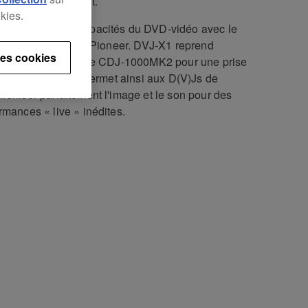
ssionnels de la nuit.
kies.
X1 combine les capacités du DVD-vidéo avec le
eur du savoir-faire Pioneer. DVJ-X1 reprend
es cookies
onomie de la platine CDJ-1000MK2 pour une prise
in facilitée. Elle permet ainsi aux D(V)Js de
roniser parfaitement l'image et le son pour des
rmances « live » inédites.