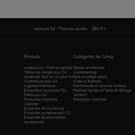
Lecteurs DJ / Platines vyniles
DVJ-X1
Produits
Catégories de DJing
Lecteurs DJ / Platines vyniles
Maison et chambre
Tables de mixage pour DJ
Livestreaming
Systèmes Tout-en-Un pour DJ
Bars et petites salles
Contrôleurs pour DJ
Clubs et festivals
Logiciels/interfaces
Événements et concerts mobiles
Échantillonneurs pour DJ
Platines Vyniles et Table de Mixage
Effets pour DJ
"scratch"
Production musicale
Production musicale
Casques
Enceintes de monitoring
Enceintes portables pour DJ
Enceintes de sonorisation
Accessoires