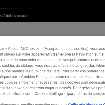
re
Aide
Nouveautés
Archi
sur « Accept All Cookies » (Accepter tous les cookies), vous ac
Plat
t placés sur votre appareil afin d'améliorer la navigation sur le 
 du site et de nous aider dans nos initiatives publicitaires et de m
s cookies de ciblage, vous nous autorisez à divulguer des infor
 à nos partenaires publicitaires tiers. Pour gérer vos préférenc
D
cliquez sur « Cookies Settings » (paramètres de cookies). Nous 
s cookies strictement nécessaires. Ces cookies sont nécessai
nt du site web et resteront toujours activés. Pour gérer vos pré
ookies, cliquez sur « Cookies Settings » (paramètres de cookies
DVJ-X
informations, veuillez consulter notre avis
California Notice at 