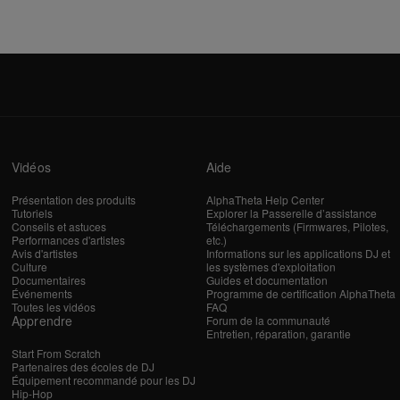
Vidéos
Aide
Présentation des produits
AlphaTheta Help Center
Tutoriels
Explorer la Passerelle d’assistance
Conseils et astuces
Téléchargements (Firmwares, Pilotes,
Performances d'artistes
etc.)
Avis d'artistes
Informations sur les applications DJ et
Culture
les systèmes d'exploitation
Documentaires
Guides et documentation
Événements
Programme de certification AlphaTheta
Toutes les vidéos
FAQ
Apprendre
Forum de la communauté
Entretien, réparation, garantie
Start From Scratch
Partenaires des écoles de DJ
Équipement recommandé pour les DJ
Hip-Hop