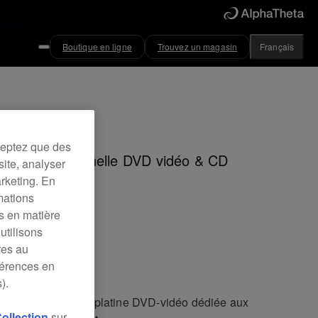
Boutique en ligne
Trouvez un magasin
Français
ved
ceptez que des
ine Professionnelle DVD vidéo & CD
site, analyser
arketing. En
mations
es en matière
VJ-X1
utilisons
res au
férences en
).
1 est la première platine DVD-vidéo dédiée aux
Collection
sur