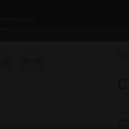
re
Aide
Nouveautés
es
Aide
DJ m
C
The C
CDJ
With 