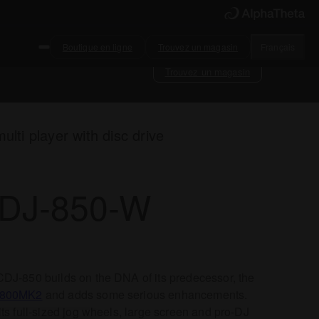
Boutique en ligne
Trouvez un magasin
Français
Trouvez un magasin
ulti player with disc drive
DJ-850-W
DJ-850 builds on the DNA of its predecessor, the
-800MK2
and adds some serious enhancements.
its full-sized jog wheels, large screen and pro-DJ