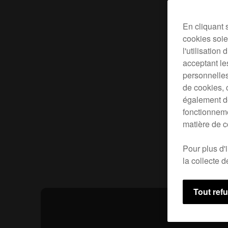
En cliquant 
cookies soien
l'utilisation
acceptant le
personnelles
de cookies, 
également de
fonctionneme
matière de c
Pour plus d'
la collecte 
Tout ref