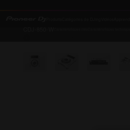
Produits
Catégories de DJing
Vidéos
Apprend
CDJ-850-W
Caractéristiques clés
Caractéristiques techniqu
Retour à
Lecteurs DJ / Platines vyniles