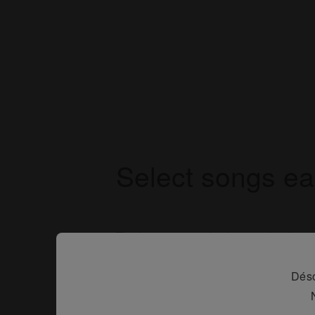
Select songs ea
The large screen displays track informat
artist and BPM and waveforms, while t
browsing and selecting tracks a breeze
Déso