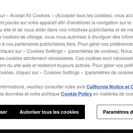
featu
CDJ
sur « Accept All Cookies » (Accepter tous les cookies), vous ac
CDJ-8
t placés sur votre appareil afin d'améliorer la navigation sur le 
HID i
 du site et de nous aider dans nos initiatives publicitaires et de m
s cookies de ciblage, vous nous autorisez à divulguer des infor
 à nos partenaires publicitaires tiers. Pour gérer vos préférenc
cliquez sur « Cookies Settings » (paramètres de cookies). Nous 
s cookies strictement nécessaires. Ces cookies sont nécessai
nt du site web et resteront toujours activés. Pour gérer vos pré
ookies, cliquez sur « Cookies Settings » (paramètres de cookies
Carac
informations, veuillez consulter notre avis
California Notice at 
des données et notre politique
Cookie Policy
en matières de coo
user
Autoriser tous les cookies
Paramètres d