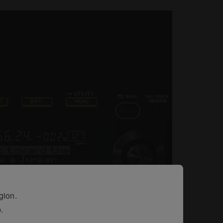
gion.
.