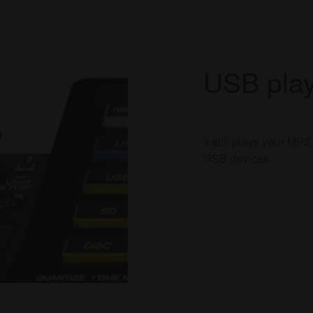
USB pla
It still plays your M
USB devices.