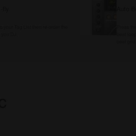
-fly
Auto B
o your Tag List then re-order the
Press the
as you DJ.
beat loop
beat grid
c