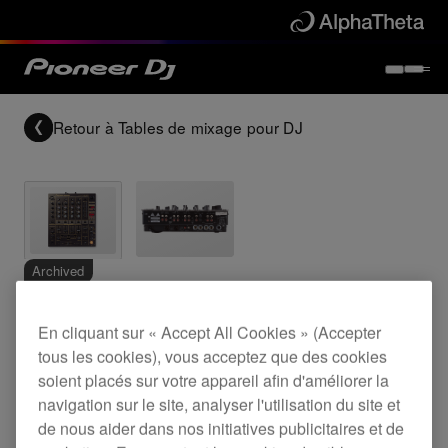
Retour à
Tables de mixage pour DJ
Archived
Table de mixage numérique 4 voies
En cliquant sur « Accept All Cookies » (Accepter
tous les cookies), vous acceptez que des cookies
soient placés sur votre appareil afin d'améliorer la
navigation sur le site, analyser l'utilisation du site et
DJM-600
de nous aider dans nos initiatives publicitaires et de