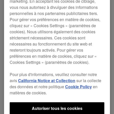
marketing. En acceptant les cookies de ciblage,
vous nous autorisez à divulguer des informations
personnelles à nos partenaires publicitaires tiers.
Pour gérer vos préférences en matière de cookies,
Table de mixage 4 voies :
cliquez sur « Cookies Settings » (paramètres de
Boîte d'effets
cookies). Nous utilisons également des cookies
strictement nécessaires. Ces cookies sont
Compteur de Beat Per Minute permanent
nécessaires au fonctionnement du site web et
Assignation des effets dans le tempo par
resteront toujours activés. Pour gérer vos
simples pressions de touche
préférences en matière de cookies, cliquez sur «
Cookies Settings » (paramètres de cookies).
Effet "Transformer"
Effet "Filter"
Pour plus d'informations, veuillez consulter notre
Echantilloneur 8 secondes (stéréo et 44 kHz)
avis
California Notice at Collection
sur la collecte
démarrable au cross fader : boucle, cue,
des données et notre politique
Cookie Policy
en
stretch
matières de cookies.
Cross fader
Autoriser tous les cookies
3 courbes de mixage possibles