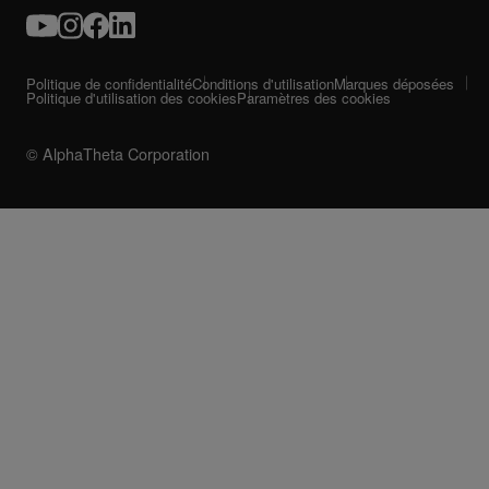
Politique de confidentialité
Conditions d'utilisation
Marques déposées
Politique d'utilisation des cookies
Paramètres des cookies
© AlphaTheta Corporation