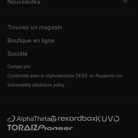
Nouveautés
Téléchargements (Firmwares, Pilotes, etc.)
Informations sur les applications DJ et les systèmes
Produits
d'exploitation
Mises à jour
Guides et documentation
Entreprise
Trouvez un magasin
Programme de certification AlphaTheta
Autres
FAQ
Toutes les actualités
Forum de la communauté
Boutique en ligne
Entretien, réparation, garantie
Société
Contact pro
Conformité avec la réglementation DEEE du Royaume-Uni
Vulnerability disclosure policy