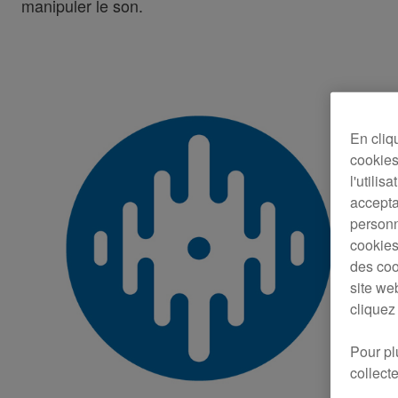
manipuler le son.
En cliq
cookies 
l'utilis
accepta
personn
cookies
des coo
site we
cliquez
Pour pl
collect