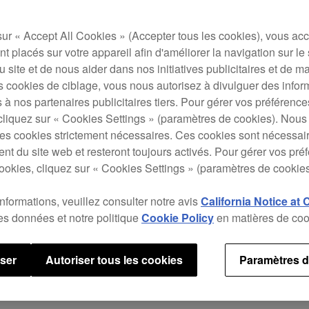
Visua
reko
écran
sur « Accept All Cookies » (Accepter tous les cookies), vous ac
votre
t placés sur votre appareil afin d'améliorer la navigation sur le 
fonct
 du site et de nous aider dans nos initiatives publicitaires et de m
depui
s cookies de ciblage, vous nous autorisez à divulguer des infor
 à nos partenaires publicitaires tiers. Pour gérer vos préférenc
Le DD
cliquez sur « Cookies Settings » (paramètres de cookies). Nous 
CDJ-
s cookies strictement nécessaires. Ces cookies sont nécessai
DJM
nt du site web et resteront toujours activés. Pour gérer vos pré
multi
ookies, cliquez sur « Cookies Settings » (paramètres de cookies
secti
effet
informations, veuillez consulter notre avis
California Notice at 
Sampl
des données et notre politique
Cookie Policy
en matières de coo
studi
user
Autoriser tous les cookies
Paramètres d
Aide