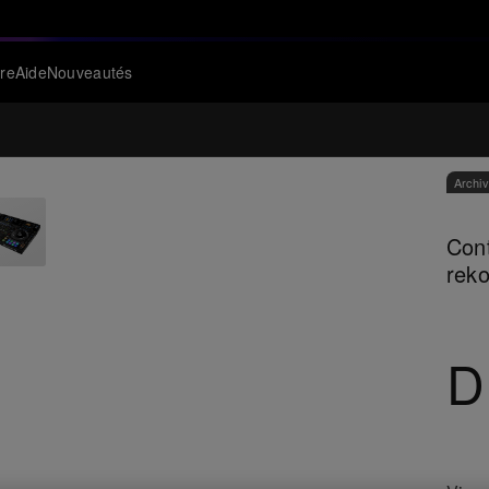
re
Aide
Nouveautés
Archi
Cont
rek
D