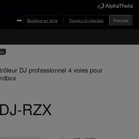
Boutique en ligne
Trouvez un magasin
Français
ved
rôleur DJ professionnel 4 voies pour
ordbox
DJ-RZX