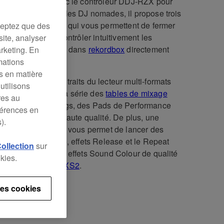
lisez vos sets avec le contrôleur DDJ-RZX pour
rdbox
. Conçu pour les DJ nomades, il propose trois
s taciles 7 pouces qui vous permettent de fermer
ceptez que des
 ordinateur et de contrôler intuitivement les
site, analyser
ions audio et vidéo dans
rekordbox
directement
arketing. En
s l'appareil.
mations
es en matière
J-RZX hérite des traits du lecteur multi-formats
utilisons
2000NXS2 et de la série des
tables de mixage
res au
, dont de grands jogs, des Pads de Performance
férences en
colores et un son haute qualité. De plus, une
).
on étendue d'effets vous permet de lancer des
s Mic, effets Combo, effets Release et le Repeat
Collection
sur
er – ainsi que les effets Sound Colour de qualité
kies.
o de la
DJM-900NXS2
.
es cookies