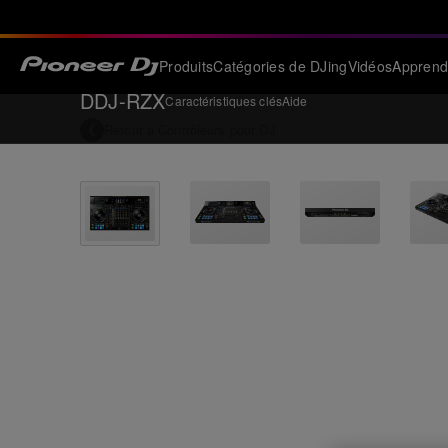
Produits
Catégories de DJing
Vidéos
Apprend
DDJ-RZX
Caractéristiques clés
Aide
Retour à
Contrôleurs pour DJ