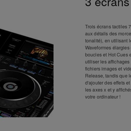
3 écrans 
Trois écrans tactiles
aux détails des morce
tonalité), en utilisan
Waveformes élargies 
boucles et Hot Cues 
utiliser les affichage
fichiers images et vid
Release, tandis que l
d'ajouter des effets e
les axes x et y affich
votre ordinateur !