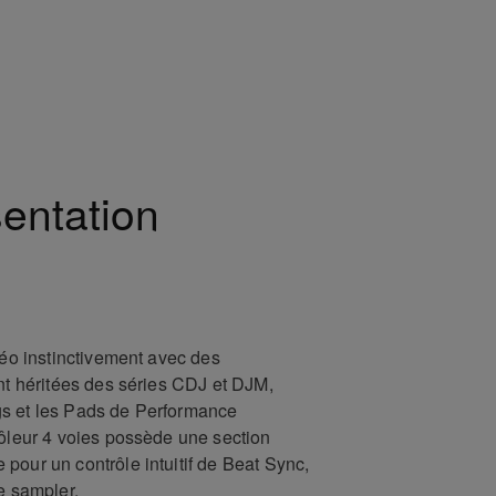
entation
déo instinctivement avec des
ont héritées des séries CDJ et DJM,
s et les Pads de Performance
rôleur 4 voies possède une section
pour un contrôle intuitif de Beat Sync,
le sampler.