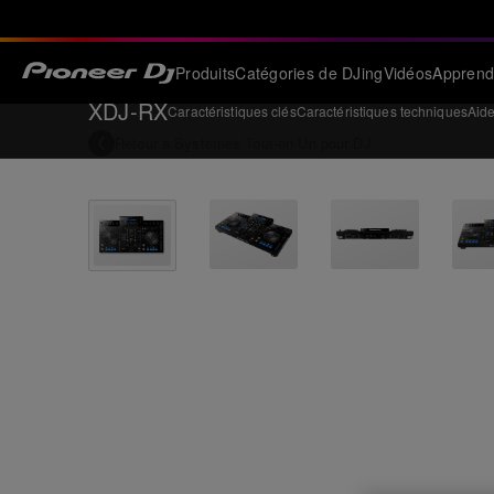
Produits
Catégories de DJing
Vidéos
Apprend
XDJ-RX
Caractéristiques clés
Caractéristiques techniques
Aid
Retour à
Systèmes Tout-en-Un pour DJ