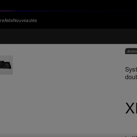
re
Aide
Nouveautés
e
Archi
Sys
doub
X