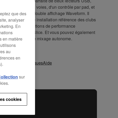
J-RX est l'union parfaite de deux lecteurs USB,
 table de mixage 2 voies, d'un contrôle par pad, et
grand écran avec double affichage Waveform. Il
ceptez que des
e de l'ADN de notre installation référence des clubs
site, analyser
vous offrir des fonctions de performance
arketing. En
antes, dont Loop Slice. Et vous pouvez également
mations
liser comme table de mixage autonome.
es en matière
utilisons
res au
férences en
téristiques techniques
Aide
).
Collection
sur
kies.
es cookies