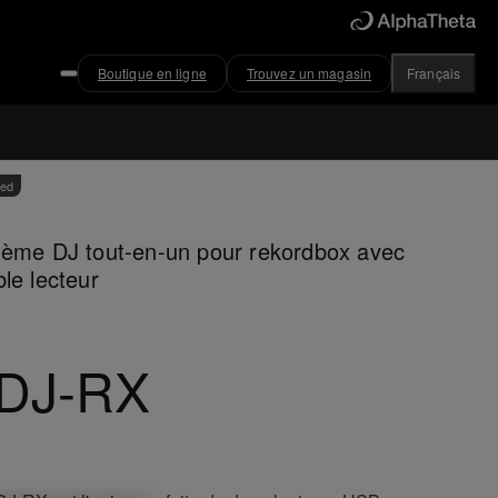
Boutique en ligne
Trouvez un magasin
Français
ved
tème DJ tout-en-un pour rekordbox avec
le lecteur
DJ-RX