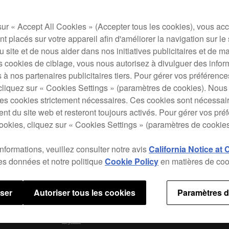
Le XD
d'une
d'un 
sur « Accept All Cookies » (Accepter tous les cookies), vous ac
hérit
t placés sur votre appareil afin d'améliorer la navigation sur le 
pour 
 du site et de nous aider dans nos initiatives publicitaires et de m
puiss
s cookies de ciblage, vous nous autorisez à divulguer des infor
l'uti
 à nos partenaires publicitaires tiers. Pour gérer vos préférenc
cliquez sur « Cookies Settings » (paramètres de cookies). Nous 
s cookies strictement nécessaires. Ces cookies sont nécessai
nt du site web et resteront toujours activés. Pour gérer vos pré
Carac
ookies, cliquez sur « Cookies Settings » (paramètres de cookies
informations, veuillez consulter notre avis
California Notice at 
des données et notre politique
Cookie Policy
en matières de coo
user
Autoriser tous les cookies
Paramètres d