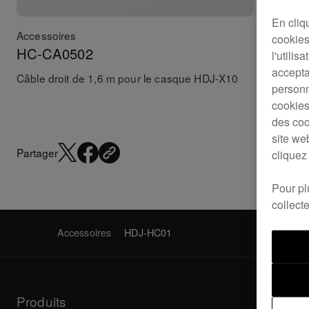
En cliq
Accessoires
Accessoi
cookies 
HC-CA0502
HC-CA
l'utilis
accepta
Câble droit de 1,6 m pour le casque HDJ-X10
Câble dr
personn
cookies
des coo
site we
Partager
cliquez
Pour pl
collect
Accessoires
HDJ-HC01
Produits