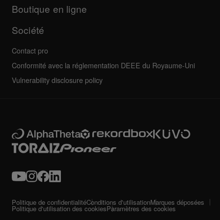
Toutes les actualités
Forum de la communauté
Boutique en ligne
Entretien, réparation, garantie
Société
Contact pro
Conformité avec la réglementation DEEE du Royaume-Uni
Vulnerability disclosure policy
Politique de confidentialité
Conditions d'utilisation
Marques déposées
Politique d'utilisation des cookies
Paramètres des cookies