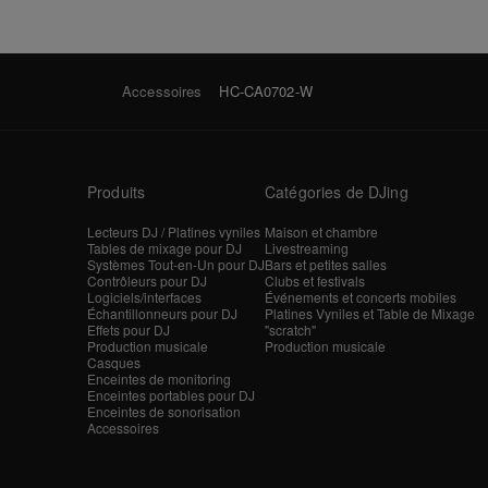
Accessoires
HC-CA0702-W
Produits
Catégories de DJing
Lecteurs DJ / Platines vyniles
Maison et chambre
Tables de mixage pour DJ
Livestreaming
Systèmes Tout-en-Un pour DJ
Bars et petites salles
Contrôleurs pour DJ
Clubs et festivals
Logiciels/interfaces
Événements et concerts mobiles
Échantillonneurs pour DJ
Platines Vyniles et Table de Mixage
Effets pour DJ
"scratch"
Production musicale
Production musicale
Casques
Enceintes de monitoring
Enceintes portables pour DJ
Enceintes de sonorisation
Accessoires