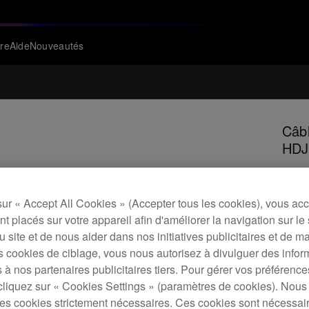
re
Aide
Nouveautés
Câbl
HDJ
H
sur « Accept All Cookies » (Accepter tous les cookies), vous ac
t placés sur votre appareil afin d'améliorer la navigation sur le 
 du site et de nous aider dans nos initiatives publicitaires et de m
s cookies de ciblage, vous nous autorisez à divulguer des infor
 à nos partenaires publicitaires tiers. Pour gérer vos préférenc
Remp
cliquez sur « Cookies Settings » (paramètres de cookies). Nous 
profi
s cookies strictement nécessaires. Ces cookies sont nécessai