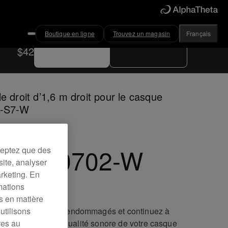
Boutique en ligne
Trouvez un magasin
Français
Acheter maintenant
Trouvez un magasin
$42
e droit d’1,6 m droit pour le casque
-S7-W
C-CA0702-W
ceptez que des
site, analyser
arketing. En
mations
es en matière
lacez vos câbles endommagés et continuez à
utilisons
ter de l’excellente qualité sonore de votre casque
res au