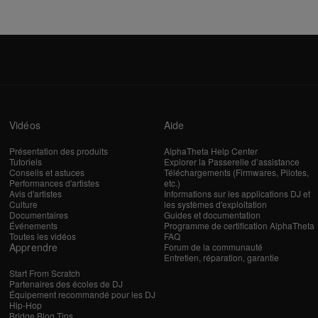
Vidéos
Aide
Présentation des produits
AlphaTheta Help Center
Tutoriels
Explorer la Passerelle d’assistance
Conseils et astuces
Téléchargements (Firmwares, Pilotes,
Performances d'artistes
etc.)
Avis d'artistes
Informations sur les applications DJ et
Culture
les systèmes d'exploitation
Documentaires
Guides et documentation
Événements
Programme de certification AlphaTheta
Toutes les vidéos
FAQ
Apprendre
Forum de la communauté
Entretien, réparation, garantie
Start From Scratch
Partenaires des écoles de DJ
Équipement recommandé pour les DJ
Hip-Hop
Bridge Blog Tips