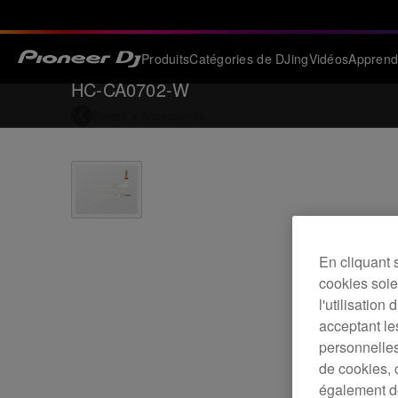
Produits
Catégories de DJing
Vidéos
Apprend
HC-CA0702-W
Retour à
Accessoires
En cliquant 
cookies soien
l'utilisation
acceptant le
personnelles
de cookies, 
également de