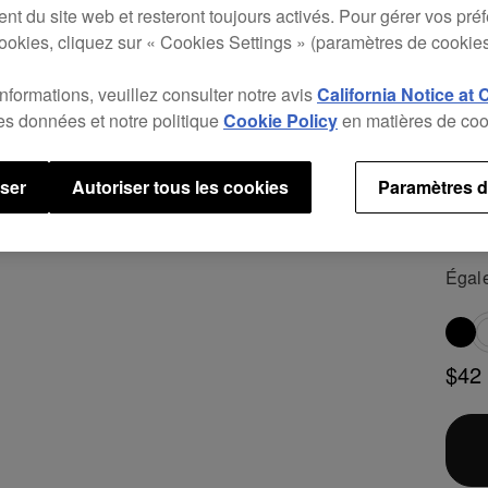
HDJ
nt du site web et resteront toujours activés. Pour gérer vos pré
ookies, cliquez sur « Cookies Settings » (paramètres de cookies
Le fi
noyau
informations, veuillez consulter notre avis
California Notice at 
gauch
des données et notre politique
Cookie Policy
en matières de coo
tandi
débra
user
Autoriser tous les cookies
Paramètres d
exigu
Longu
Égal
$42