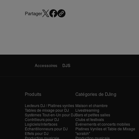
Partager
Accessoires
DJS
Produits
Catégories de DJing
Lecteurs DJ / Platines vyniles
Maison et chambre
Tables de mixage pour DJ
Livestreaming
Systèmes Tout-en-Un pour DJ
Bars et petites salles
Contrôleurs pour DJ
Clubs et festivals
Logiciels/interfaces
Événements et concerts mobiles
Échantillonneurs pour DJ
Platines Vyniles et Table de Mixage
Effets pour DJ
"scratch"
Production musicale
Production musicale