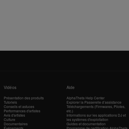
Vidéos
Aide
Présentation des produits
AlphaTheta Help Center
Tutoriels
Explorer la Passerelle d’assistance
Conseils et astuces
Téléchargements (Firmwares, Pilotes,
Performances d'artistes
etc.)
Avis d'artistes
Informations sur les applications DJ et
Culture
les systèmes d'exploitation
Documentaires
Guides et documentation
Événements
Programme de certification AlphaTheta