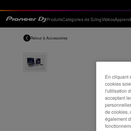
Produits
Catégories de DJing
Vidéos
Apprend
Retour à
Accessoires
En cliquant 
cookies soien
l'utilisation
acceptant le
personnelles
de cookies, 
également de
fonctionneme