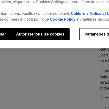
Deck
ookies, cliquez sur « Cookies Settings » (paramètres de cookies
It’s
i
informations, veuillez consulter notre avis
California Notice at 
same 
des données et notre politique
Cookie Policy
en matières de coo
and m
see, 
hot c
user
Autoriser tous les cookies
Paramètres d
You 
key
o
used 
on a 
In ad
matc
powe
of th
Here'