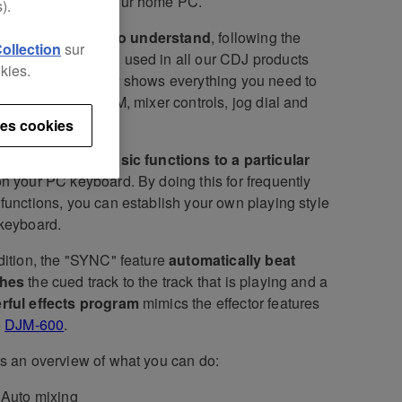
s and mixers on your home PC.
).
ntuitive and easy to understand
, following the
Collection
sur
ergonomic design used in all our CDJ products
kies.
ixers. The display shows everything you need to
including time, BPM, mixer controls, jog dial and
ue buttons.
es cookies
can also
assign basic functions to a particular
n your PC keyboard. By doing this for frequently
functions, you can establish your own playing style
keyboard.
dition, the "SYNC" feature
automatically beat
hes
the cued track to the track that is playing and a
rful effects program
mimics the effector features
e
DJM-600
.
s an overview of what you can do:
Auto mixing