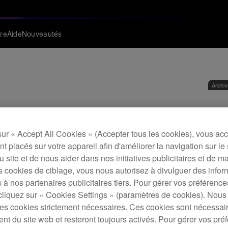
re
Aide
Nouveautés
Archi
Logi
sur « Accept All Cookies » (Accepter tous les cookies), vous ac
t placés sur votre appareil afin d'améliorer la navigation sur le 
D
 du site et de nous aider dans nos initiatives publicitaires et de m
s cookies de ciblage, vous nous autorisez à divulguer des infor
 à nos partenaires publicitaires tiers. Pour gérer vos préférenc
cliquez sur « Cookies Settings » (paramètres de cookies). Nous 
s cookies strictement nécessaires. Ces cookies sont nécessai
Get t
nt du site web et resteront toujours activés. Pour gérer vos pré