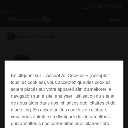
Retour à
Accessoires
En cliquant sur « Accept All Cookies » (Accepter
tous les cookies), vous acceptez que des cookies
Speaker cover for the XPRS215S
soient placés sur votre appareil afin d'améliorer la
navigation sur le site, analyser l'utilisation du site et
de nous aider dans nos initiatives publicitaires et de
CVR-XPRS215S
marketing. En acceptant les cookies de ciblage,
vous nous autorisez à divulguer des informations
personnelles à nos partenaires publicitaires tiers.