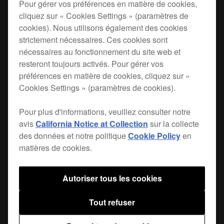
Pour gérer vos préférences en matière de cookies,
cliquez sur « Cookies Settings » (paramètres de
The CVR-XPRS215S speaker cover is a custom-
cookies). Nous utilisons également des cookies
made cover designed to protect your
XPRS215S
strictement nécessaires. Ces cookies sont
2-way full range speaker
. Made with 600D black
nécessaires au fonctionnement du site web et
polyester fabric and lined with 20mm foam
resteront toujours activés. Pour gérer vos
padding, this cover will withstand the rigors of
préférences en matière de cookies, cliquez sur «
transport and keep your XPRS speakers looking
Cookies Settings » (paramètres de cookies).
like new.
Pour plus d'informations, veuillez consulter notre
avis
California Notice at Collection
sur la collecte
des données et notre politique
Cookie Policy
en
Trouvez un magasin
matières de cookies.
Autoriser tous les cookies
Tout refuser
Partager