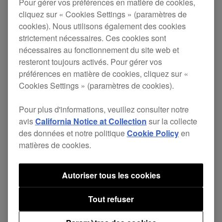
Pour gérer vos préférences en matière de cookies,
jour vient corriger certains problèmes mineurs.
cliquez sur « Cookies Settings » (paramètres de
cookies). Nous utilisons également des cookies
strictement nécessaires. Ces cookies sont
PRO DJ LINK
ver.
Page de
nécessaires au fonctionnement du site web et
Bridge
1.1.4
téléchargement
resteront toujours activés. Pour gérer vos
préférences en matière de cookies, cliquez sur «
Cookies Settings » (paramètres de cookies).
Pour plus d'informations, veuillez consulter notre
avis
California Notice at Collection
sur la collecte
Partager
des données et notre politique
Cookie Policy
en
matières de cookies.
Retour aux actualités
Autoriser tous les cookies
Tout refuser