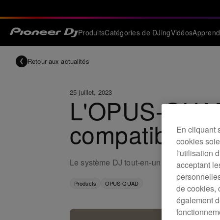
Produits
Catégories de DJing
Vidéos
Apprend
Retour aux actualités
25 juillet, 2023
L'OPUS-QUAD 
compatible av
En cliquant 
cookies soien
l'utilisation
Le système DJ tout-en-un professionnel 
acceptant le
personnelles
Products
OPUS-QUAD
de cookies, 
également de
fonctionneme