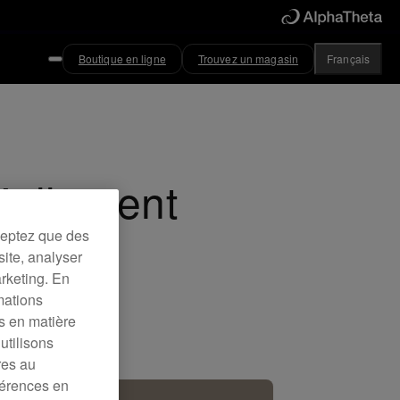
Boutique en ligne
Trouvez un magasin
Français
iellement
ceptez que des
site, analyser
arketing. En
to DJ Pro.
mations
es en matière
utilisons
res au
férences en