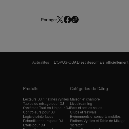
Partager
Actualités
L'OPUS-QUAD est désormais officiellement
Produits
Catégories de DJing
Lecteurs DJ / Platines vyniles
Maison et chambre
Tables de mixage pour DJ
Livestreaming
Systèmes Tout-en-Un pour DJ
Bars et petites salles
Contrôleurs pour DJ
Clubs et festivals
Logiciels/interfaces
Événements et concerts mobiles
Échantillonneurs pour DJ
Platines Vyniles et Table de Mixage
Effets pour DJ
"scratch"