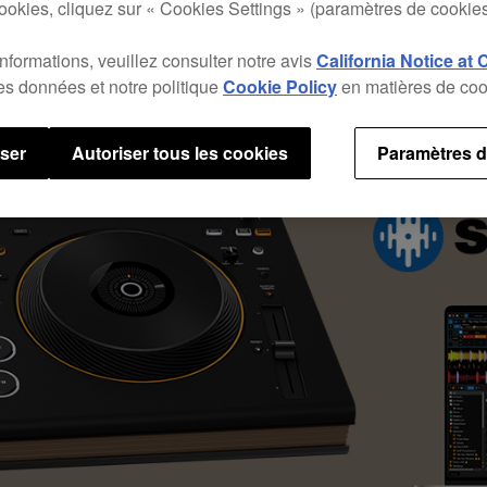
ookies, cliquez sur « Cookies Settings » (paramètres de cookies
informations, veuillez consulter notre avis
California Notice at 
des données et notre politique
Cookie Policy
en matières de coo
user
Autoriser tous les cookies
Paramètres d