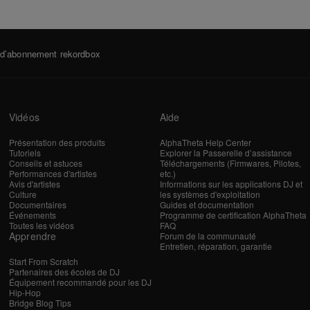
s d’abonnement rekordbox
Vidéos
Aide
Présentation des produits
AlphaTheta Help Center
Tutoriels
Explorer la Passerelle d’assistance
Conseils et astuces
Téléchargements (Firmwares, Pilotes,
Performances d'artistes
etc.)
Avis d'artistes
Informations sur les applications DJ et
Culture
les systèmes d'exploitation
Documentaires
Guides et documentation
Événements
Programme de certification AlphaTheta
Toutes les vidéos
FAQ
Apprendre
Forum de la communauté
Entretien, réparation, garantie
Start From Scratch
Partenaires des écoles de DJ
Équipement recommandé pour les DJ
Hip-Hop
Bridge Blog Tips