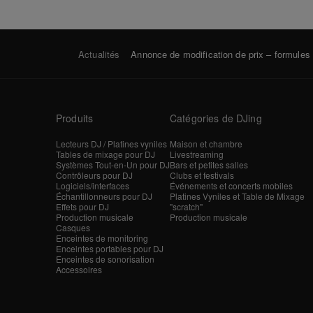
Actualités
Annonce de modification de prix – formule
Produits
Catégories de DJing
Lecteurs DJ / Platines vyniles
Maison et chambre
Tables de mixage pour DJ
Livestreaming
Systèmes Tout-en-Un pour DJ
Bars et petites salles
Contrôleurs pour DJ
Clubs et festivals
Logiciels/interfaces
Événements et concerts mobiles
Échantillonneurs pour DJ
Platines Vyniles et Table de Mixage
Effets pour DJ
"scratch"
Production musicale
Production musicale
Casques
Enceintes de monitoring
Enceintes portables pour DJ
Enceintes de sonorisation
Accessoires