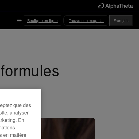
Boutique en ligne
Trouvez un magasin
Français
 formules
ceptez que des
site, analyser
arketing. En
mations
es en matière