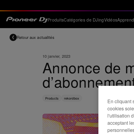
Produits
Catégories de DJing
Vidéos
Apprend
Retour aux actualités
10 janvier, 2023
Annonce de mo
d’abonnement
Products
rekordbox
En cliquant 
cookies soien
l'utilisation
acceptant le
personnelles