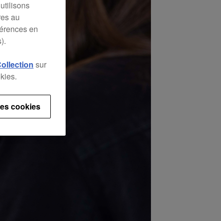
utilisons
res au
férences en
).
Collection
sur
kies.
es cookies