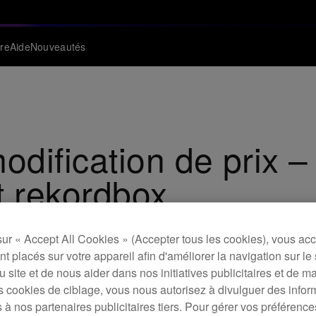
re
Aide
Nouveautés
dification de prix –
 rekordbox
sur « Accept All Cookies » (Accepter tous les cookies), vous ac
t placés sur votre appareil afin d'améliorer la navigation sur le 
 du site et de nous aider dans nos initiatives publicitaires et de m
s cookies de ciblage, vous nous autorisez à divulguer des infor
 à nos partenaires publicitaires tiers. Pour gérer vos préférenc