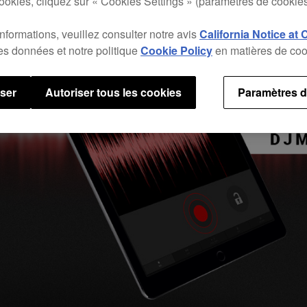
ookies, cliquez sur « Cookies Settings » (paramètres de cookies
informations, veuillez consulter notre avis
California Notice at 
des données et notre politique
Cookie Policy
en matières de coo
user
Autoriser tous les cookies
Paramètres d