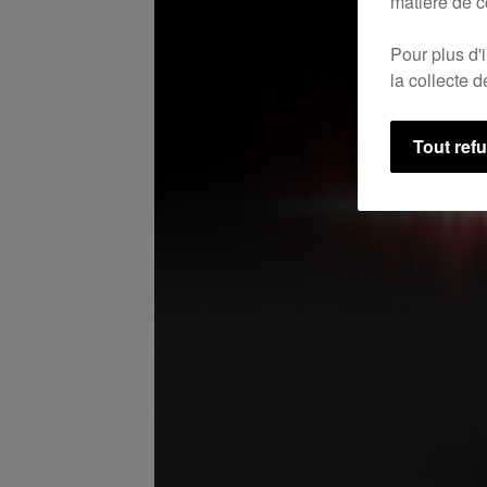
matière de c
Pour plus d'
la collecte 
Tout ref