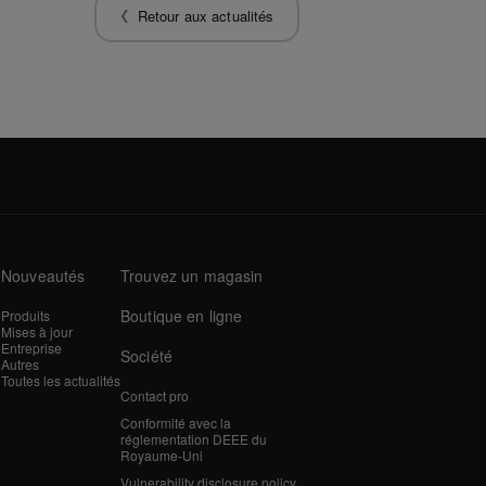
Retour aux actualités
Nouveautés
Trouvez un magasin
Boutique en ligne
Produits
Mises à jour
Entreprise
Société
Autres
Toutes les actualités
Contact pro
Conformité avec la
réglementation DEEE du
Royaume-Uni
Vulnerability disclosure policy