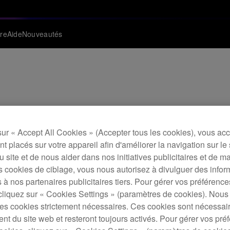
re
Aide
Nouveautés
 pour iOS – désorma
urs
sur « Accept All Cookies » (Accepter tous les cookies), vous ac
t placés sur votre appareil afin d'améliorer la navigation sur le 
 du site et de nous aider dans nos initiatives publicitaires et de m
s cookies de ciblage, vous nous autorisez à divulguer des infor
 à nos partenaires publicitaires tiers. Pour gérer vos préférenc
cliquez sur « Cookies Settings » (paramètres de cookies). Nous 
s cookies strictement nécessaires. Ces cookies sont nécessai
nt du site web et resteront toujours activés. Pour gérer vos pré