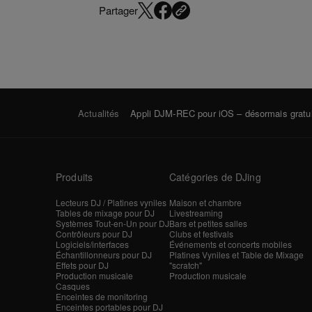
Partager
Actualités
Appli DJM-REC pour iOS – désormais gratui
Produits
Catégories de DJing
Lecteurs DJ / Platines vyniles
Maison et chambre
Tables de mixage pour DJ
Livestreaming
Systèmes Tout-en-Un pour DJ
Bars et petites salles
Contrôleurs pour DJ
Clubs et festivals
Logiciels/interfaces
Événements et concerts mobiles
Échantillonneurs pour DJ
Platines Vyniles et Table de Mixage
Effets pour DJ
"scratch"
Production musicale
Production musicale
Casques
Enceintes de monitoring
Enceintes portables pour DJ