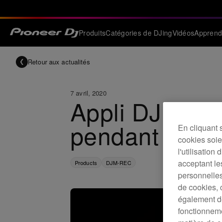
Produits
Catégories de DJing
Vidéos
Apprend
Retour aux actualités
7 avril, 2020
Appli DJM-REC
pendant 90 jo
En cliquant 
cookies soien
l'utilisation
acceptant le
Products
DJM-REC
personnelles
de cookies, 
également de
fonctionneme