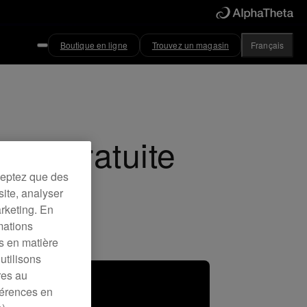
Boutique en ligne
Trouvez un magasin
Français
is gratuite
ceptez que des
site, analyser
arketing. En
mations
es en matière
utilisons
res au
férences en