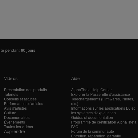
te pendant 90 jours
Vidéos
Aide
Présentation des produits
AlphaTheta Help Center
Tutoriels
Explorer la Passerelle d’assistance
Conseils et astuces
Téléchargements (Firmwares, Pilotes,
Performances d'artistes
etc.)
Avis d'artistes
Informations sur les applications DJ et
Culture
les systèmes d'exploitation
Documentaires
Guides et documentation
Événements
Programme de certification AlphaTheta
Toutes les vidéos
FAQ
Apprendre
Forum de la communauté
Entretien, réparation, garantie